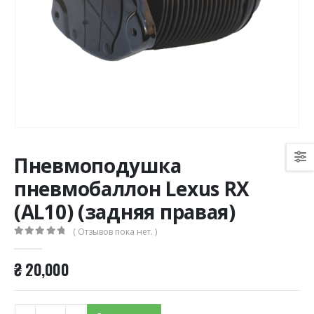
Пневмоподушка
пневмобаллон Lexus RX
(AL10) (задняя правая)
( Отзывов пока нет. )
0
из 5
₴
20,000