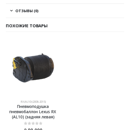
ОТЗЫВЫ (0)
ПОХОЖИЕ ТОВАРЫ
RX (AL10) (2008-2015)
Пневмоподушка 
пневмобаллон Lexus RX 
(AL10) (задняя левая)
0
из 5