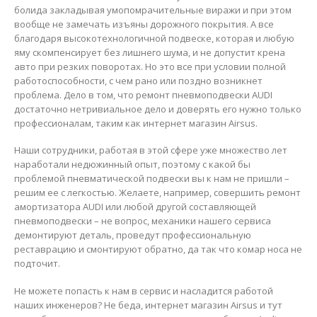
болида закладывая умопомрачительные виражи и при этом
вообще не замечать изъяны дорожного покрытия. А все
благодаря высокотехнологичной подвеске, которая и любую
яму скомпенсирует без лишнего шума, и не допустит крена
авто при резких поворотах. Но это все при условии полной
работоспособности, с чем рано или поздно возникнет
проблема. Дело в том, что ремонт пневмоподвески AUDI
достаточно нетривиальное дело и доверять его нужно только
профессионалам, таким как интернет магазин Airsus.
Наши сотрудники, работая в этой сфере уже множество лет
наработали недюжинный опыт, поэтому с какой бы
проблемой пневматической подвески вы к нам не пришли –
решим ее с легкостью. Желаете, например, совершить ремонт
амортизатора AUDI или любой другой составляющей
пневмоподвески – не вопрос, механики нашего сервиса
демонтируют деталь, проведут профессиональную
реставрацию и смонтируют обратно, да так что комар носа не
подточит.
Не можете попасть к нам в сервис и насладится работой
наших инженеров? Не беда, интернет магазин Airsus и тут