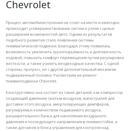
Chevrolet
Процесс автомобилестроения не стоит на месте и ежегодно
происходит усовершенствование систем и узлов с целью
расширения возможностей авто. Одним из результатов
подобного развития стало появления системы
пневматической подвески. Благодаря этому появилась
возможность увеличить грузоподъёмность и долговечность
ходовой, повысить комфорт перемещения путем регулировки
жесткости, а также усилить вездеходные качества. С одной
стороны, прогресс, но с другой дополнительный механизм
подверженный поломке. Рассмотрим же ремонт
пневмоподвески Chevrolet.
Конструктивно она состоит из таких деталей, как компрессор
создающий давление сжатым воздухом, магистралей для
доставки этого воздуха, амортизирующих демпферов,
Пневмоподушка пневмобаллон Zeekr 001 2024 (задняя правая)
Пневмоподушка пневмобаллон Zeekr 001 2024 (задняя правая)
регулируемых количеством подаваемого воздуха,
расширительного бачка для накопления воздушного
0
из 5
0
из 5
₴
16,000
₴
16,000
давления и последующего направления в пневмостойки, а
также датчиков и блока управления для контроля над