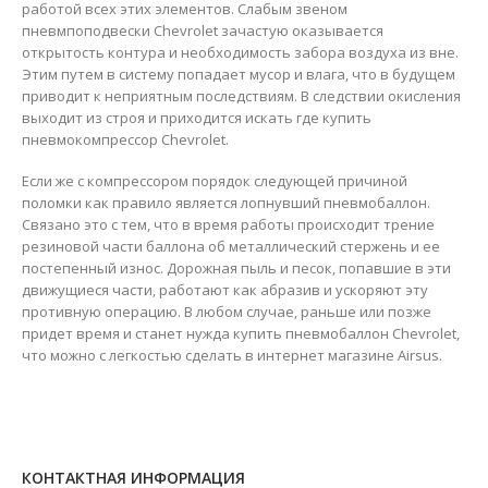
работой всех этих элементов. Слабым звеном
Пневмоподушка пневмобаллон Zeekr 001 2024 (задняя левая)
Пневмоподушка пневмобаллон Zeekr 001 2024 (задняя левая)
пневмпоподвески Chevrolet зачастую оказывается
открытость контура и необходимость забора воздуха из вне.
0
из 5
0
из 5
₴
16,000
₴
16,000
Этим путем в систему попадает мусор и влага, что в будущем
приводит к неприятным последствиям. В следствии окисления
выходит из строя и приходится искать где купить
Пневмоподушка пневмобаллон Zeekr 001 (задняя)
Пневмоподушка пневмобаллон Zeekr 001 (задняя)
пневмокомпрессор Chevrolet.
0
из 5
0
из 5
₴
14,000
₴
14,000
Если же с компрессором порядок следующей причиной
поломки как правило является лопнувший пневмобаллон.
Связано это с тем, что в время работы происходит трение
резиновой части баллона об металлический стержень и ее
постепенный износ. Дорожная пыль и песок, попавшие в эти
движущиеся части, работают как абразив и ускоряют эту
противную операцию. В любом случае, раньше или позже
придет время и станет нужда купить пневмобаллон Chevrolet,
что можно с легкостью сделать в интернет магазине Airsus.
КОНТАКТНАЯ ИНФОРМАЦИЯ