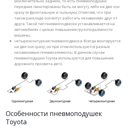
(исключительно заднюю, то есть пневмоподушки
0
из 5
0
из 5
₴
16,000
₴
16,000
передние смонтированы быть не могут), либо на две оси
сразу (и фронтальную и тыльную). Отметим, что при
таком раскладе оси могут работать независимо друг от
Пневмоподушка пневмобаллон Zeekr 001 2024 (задняя левая)
Пневмоподушка пневмобаллон Zeekr 001 2024 (задняя левая)
друга. Такой тип пневмоподвески устанавливается на
автомобилях с целью повышения грузоподъемности
0
из 5
0
из 5
₴
16,000
₴
16,000
машины;
четырехконтурная пневмоподвеска. Всегда монтируется
Пневмоподушка пневмобаллон Zeekr 001 (задняя)
Пневмоподушка пневмобаллон Zeekr 001 (задняя)
на две оси сразу, но при этом используются разные
независимые пневмоэлементы. В данном случае
пневмоподушки Toyota используются для повышения
0
из 5
0
из 5
₴
14,000
₴
14,000
дорожного просвета авто.
Особенности пневмоподушек
Toyota