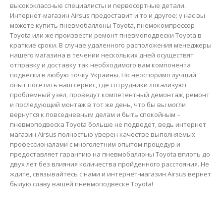
высококлассные специалисты и первосортные детали.
Интернет-магазин Airsus предоставит и то и другое: у нас вы
можете купить пневмобаллоны Toyota, пнемокомпрессор
Toyota или же произвести ремонт пневмоподвески Toyota в
краткие сроки. В случае удаленного расположения менеджеры
нашего магазина в течении нескольких дней осуществят
отправку и доставку так необходимого вам компонента
подвески в любую точку Украины. Но неоспоримо лучший
опыт посетить наш сервис, где сотрудники локализуют
проблемный узел, проведут компетентный демонтаж, ремонт
и последующий монтаж в тот же день, что бы вы могли
вернутся к повседневным делам и быть спокойным –
пневмоподвеска Toyota больше не подведет, ведь интернет
магазин Airsus полностью уверен качестве выполняемых
профессионалами с многолетним опытом процедур и
предоставляет гарантию на пневмобаллоны Toyota вплоть до
двух лет без влияния количества пройденного расстояния. Не
ждите, связывайтесь с нами и интернет-магазин Airsus вернет
былую славу вашей пневмоподвеске Toyota!