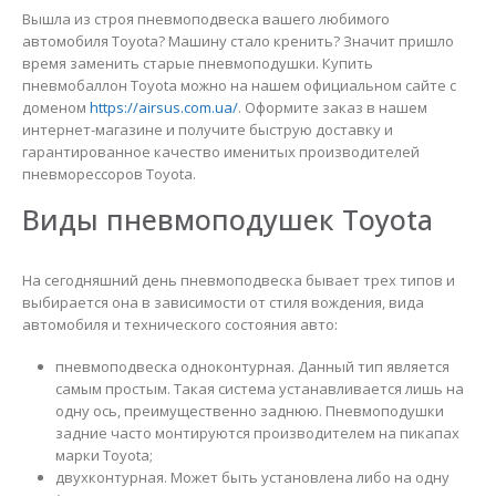
Вышла из строя пневмоподвеска вашего любимого
автомобиля Toyota? Машину стало кренить? Значит пришло
время заменить старые пневмоподушки. Купить
пневмобаллон Toyota можно на нашем официальном сайте с
доменом
https://airsus.com.ua/
. Оформите заказ в нашем
интернет-магазине и получите быструю доставку и
гарантированное качество именитых производителей
пневморессоров Toyota.
Виды пневмоподушек Toyota
На сегодняшний день пневмоподвеска бывает трех типов и
выбирается она в зависимости от стиля вождения, вида
автомобиля и технического состояния авто:
пневмоподвеска одноконтурная. Данный тип является
самым простым. Такая система устанавливается лишь на
одну ось, преимущественно заднюю. Пневмоподушки
задние часто монтируются производителем на пикапах
марки Toyota;
Пневмоподушка пневмобаллон Zeekr 001 2024 (задняя правая)
Пневмоподушка пневмобаллон Zeekr 001 2024 (задняя правая)
двухконтурная. Может быть установлена либо на одну