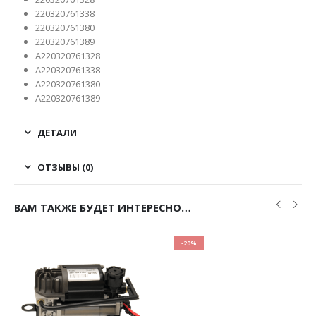
220320761338
220320761380
220320761389
A220320761328
A220320761338
A220320761380
A220320761389
ДЕТАЛИ
ОТЗЫВЫ (0)
ВАМ ТАКЖЕ БУДЕТ ИНТЕРЕСНО…
-20%