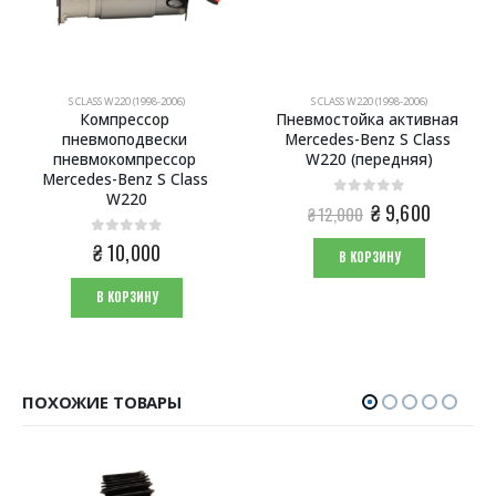
S CLASS W220 (1998-2006)
S CLASS W220 (1998-2006)
Компрессор 
Пневмостойка активная 
пневмоподвески 
Mercedes-Benz S Class 
пневмокомпрессор 
W220 (передняя)
Mercedes-Benz S Class 
W220
0
из 5
Первоначальна
Текущая
₴
9,600
₴
12,000
цена
цена:
0
из 5
составляла
₴ 9,600.
₴
10,000
В КОРЗИНУ
₴ 12,000.
В КОРЗИНУ
ПОХОЖИЕ ТОВАРЫ