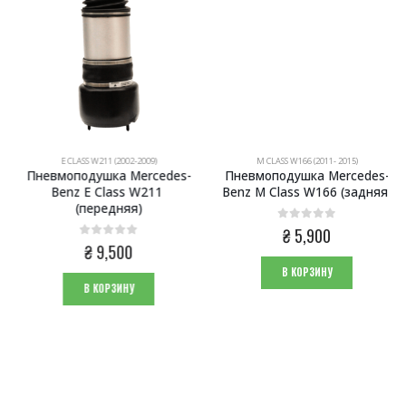
E CLASS W211 (2002-2009)
M CLASS W166 (2011- 2015)
Пневмоподушка Mercedes-
Пневмоподушка Mercedes-
Benz E Class W211 
Benz M Class W166 (задняя)
(передняя)
0
из 5
₴
5,900
0
из 5
ая
я
₴
9,500
В КОРЗИНУ
.
В КОРЗИНУ