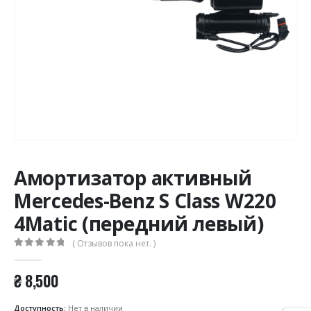
Амортизатор активный
Mercedes-Benz S Class W220
4Matic (передний левый)
( Отзывов пока нет. )
0
из 5
₴
8,500
Доступность:
Нет в наличии