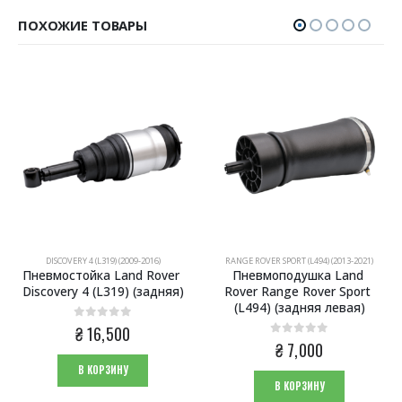
ПОХОЖИЕ ТОВАРЫ
DISCOVERY 4 (L319) (2009-2016)
RANGE ROVER SPORT (L494) (2013-2021)
Пневмостойка Land Rover 
Пневмоподушка Land 
Discovery 4 (L319) (задняя)
Rover Range Rover Sport 
(L494) (задняя левая)
0
из 5
₴
16,500
0
из 5
₴
7,000
В КОРЗИНУ
В КОРЗИНУ