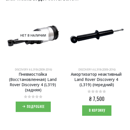
НЕТ В НАЛИЧИИ
DISCOVERY 4 (L319) (2009-2016)
DISCOVERY 4 (L319) (2009-2016)
Пневмостойка 
Амортизатор неактивный 
(Восстановленная) Land 
Land Rover Discovery 4 
Rover Discovery 4 (L319) 
(L319) (передний)
(задняя)
0
из 5
₴
7,500
0
из 5
ПОДРОБНЕЕ
В КОРЗИНУ