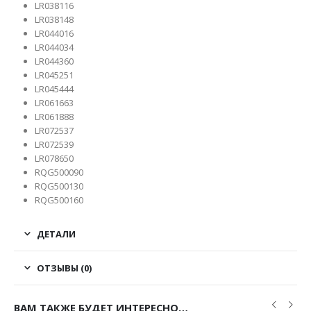
LR038116
LR038148
LR044016
LR044034
LR044360
LR045251
LR045444
LR061663
LR061888
LR072537
LR072539
LR078650
RQG500090
RQG500130
RQG500160
ДЕТАЛИ
ОТЗЫВЫ (0)
ВАМ ТАКЖЕ БУДЕТ ИНТЕРЕСНО…