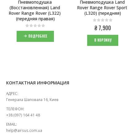
Пневмоподушка 
Пневмоподушка Land 
(Восстановленная) Land 
Rover Range Rover Sport 
Rover Range Rover (L322) 
(L320) (передняя)
(передняя правая)
0
из 5
₴
7,900
0
из 5
ПОДРОБНЕЕ
В КОРЗИНУ
КОНТАКТНАЯ ИНФОРМАЦИЯ
АДРЕС:
Генерала Шаповала 16, Киев
ТЕЛЕФОН:
+38 (097) 164 41 48
EMAIL:
help@airsus.com.ua