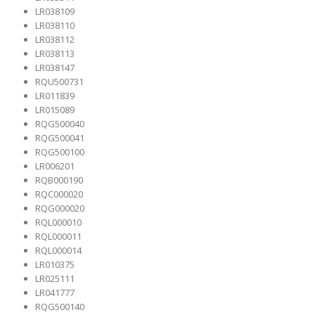
LR038109
LR038110
LR038112
LR038113
LR038147
RQU500731
LR011839
LR015089
RQG500040
RQG500041
RQG500100
LR006201
RQB000190
RQC000020
RQG000020
RQL000010
RQL000011
RQL000014
LR010375
LR025111
LR041777
RQG500140