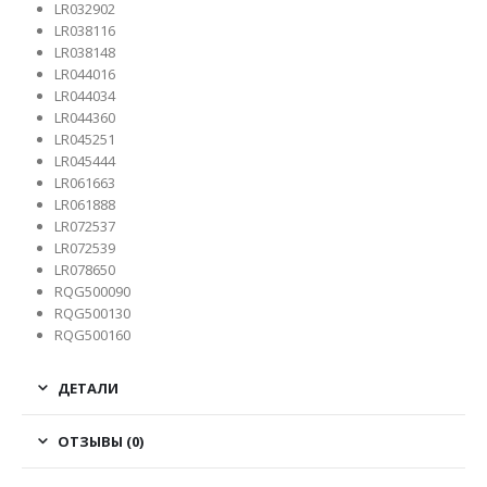
LR032902
LR038116
LR038148
LR044016
LR044034
LR044360
LR045251
LR045444
LR061663
LR061888
LR072537
LR072539
LR078650
RQG500090
RQG500130
RQG500160
ДЕТАЛИ
ОТЗЫВЫ (0)