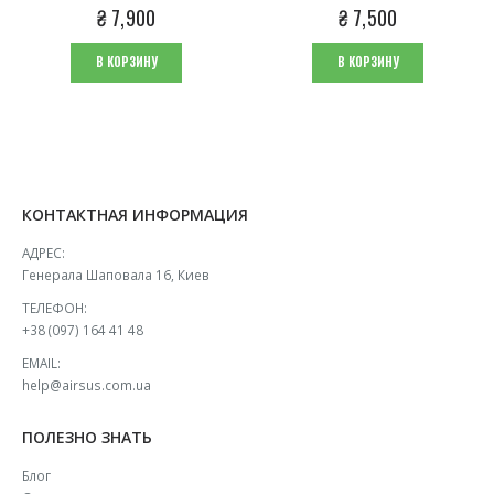
0
из 5
0
из 5
₴
7,900
₴
7,500
В КОРЗИНУ
В КОРЗИНУ
КОНТАКТНАЯ ИНФОРМАЦИЯ
АДРЕС:
Генерала Шаповала 16, Киев
ТЕЛЕФОН:
+38 (097) 164 41 48
EMAIL:
help@airsus.com.ua
ПОЛЕЗНО ЗНАТЬ
Блог