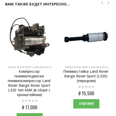
ВАМ ТАКЖЕ БУДЕТ ИНТЕРЕСНО…
RANGE ROVER SPORT (L320) (2005-2013)
RANGE ROVER SPORT (L320) (2005-2013)
Компрессор 
Пневмостойка Land Rover 
пневмоподвески 
Range Rover Sport (L320) 
пневмокомпрессор Land 
(передняя)
Rover Range Rover Sport 
L320 тип AMK (в сборе с 
0
из 5
₴
15,500
кронштейном)
В КОРЗИНУ
0
из 5
₴
17,000