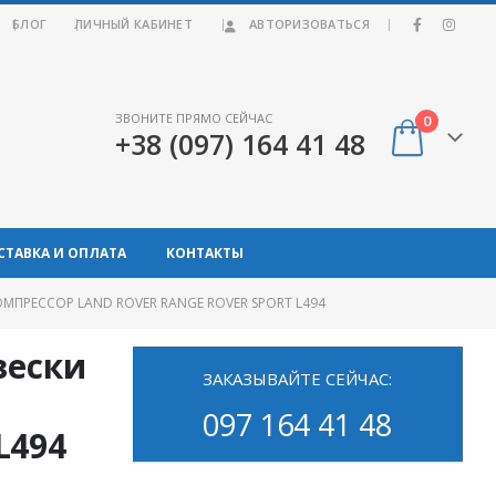
|
БЛОГ
ЛИЧНЫЙ КАБИНЕТ
АВТОРИЗОВАТЬСЯ
ЗВОНИТЕ ПРЯМО СЕЙЧАС
0
+38 (097) 164 41 48
СТАВКА И ОПЛАТА
КОНТАКТЫ
РЕССОР LAND ROVER RANGE ROVER SPORT L494
вески
ЗАКАЗЫВАЙТЕ СЕЙЧАС:
d
097 164 41 48
L494