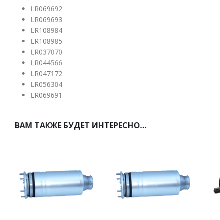
LR069692
LR069693
LR108984
LR108985
LR037070
LR044566
LR047172
LR056304
LR069691
ВАМ ТАКЖЕ БУДЕТ ИНТЕРЕСНО…