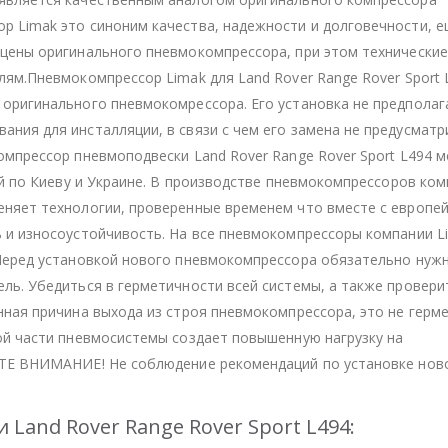
р Limak это синоним качества, надежности и долговечности, 
цены оригинального пневмокомпрессора, при этом технические
ям.Пневмокомпрессор Limak для Land Rover Range Rover Sport 
оригинального пневмокомрессора. Его установка не предполаг
ния для инсталляции, в связи с чем его замена не предусматр
омпрессор пневмоподвески Land Rover Range Rover Sport L494 
ой по Киеву и Украине. В производстве пневмокомпрессоров ком
еняет технологии, проверенные временем что вместе с европе
 и износоустойчивость. На все пневмокомпрессоры компании L
 Перед установкой нового пневмокомпрессора обязательно нуж
ль. Убедиться в герметичности всей системы, а также провери
нная причина выхода из строя пневмокомпрессора, это не герм
ой части пневмосистемы создает повышенную нагрузку на
ИТЕ ВНИМАНИЕ! Не соблюдение рекомендаций по установке нов
Land Rover Range Rover Sport L494: