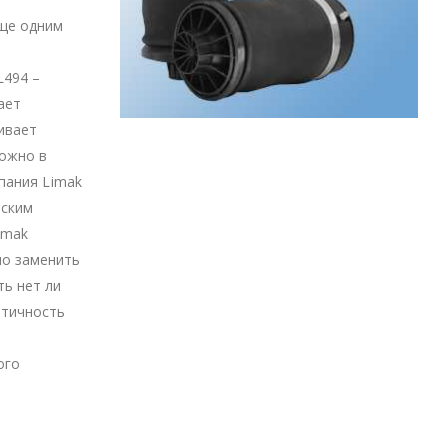
еще одним
L494 –
ает
ивает
можно в
пания Limak
йским
imak
но заменить
ть нет ли
етичность
ого