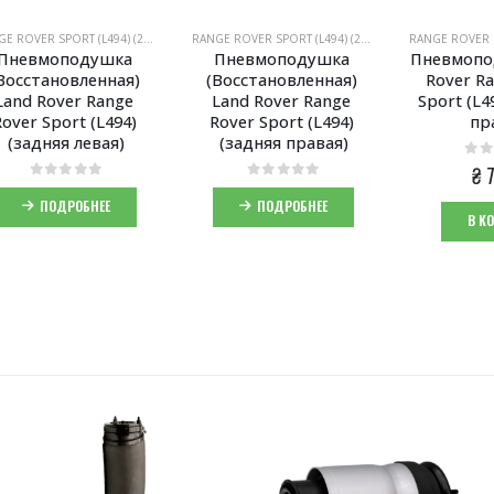
RANGE ROVER SPORT (L494) (2013-2021)
RANGE ROVER SPORT (L494) (2013-2021)
Пневмоподушка 
Пневмоподушка 
Пневмопо
Восстановленная) 
(Восстановленная) 
Rover Ra
Land Rover Range 
Land Rover Range 
Sport (L4
over Sport (L494) 
Rover Sport (L494) 
пр
(задняя левая)
(задняя правая)
0
из
₴
7
0
из 5
0
из 5
ПОДРОБНЕЕ
ПОДРОБНЕЕ
В К