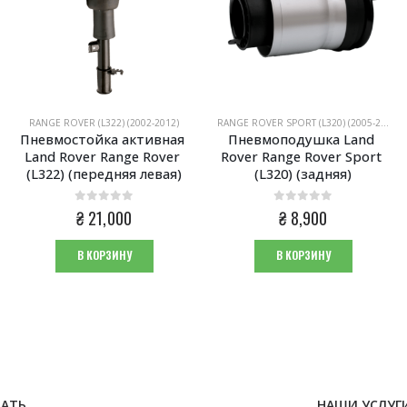
RANGE ROVER (L322) (2002-2012)
RANGE ROVER SPORT (L320) (2005-2013)
Пневмостойка активная 
Пневмоподушка Land 
Land Rover Range Rover 
Rover Range Rover Sport 
(L322) (передняя левая)
(L320) (задняя)
0
из 5
0
из 5
₴
21,000
₴
8,900
В КОРЗИНУ
В КОРЗИНУ
НАТЬ
НАШИ УСЛУГ