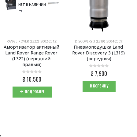
НЕТ В НАЛИЧИИ
RANGE ROVER (L322) (2002-2012)
DISCOVERY 3 (L319) (2004-2009)
Амортизатор активный 
Пневмоподушка Land 
Land Rover Range Rover 
Rover Discovery 3 (L319) 
(L322) (передний 
(передняя)
правый)
0
из 5
₴
7,900
0
из 5
₴
10,500
В КОРЗИНУ
ПОДРОБНЕЕ
И