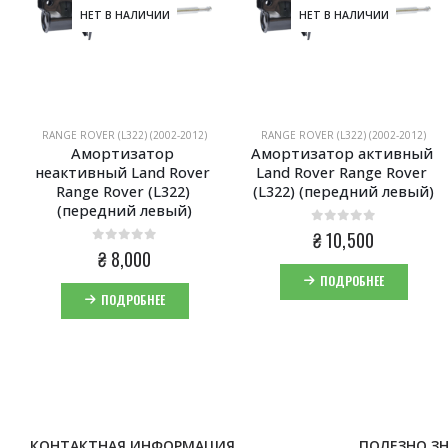
НЕТ В НАЛИЧИИ
НЕТ В НАЛИЧИИ
RANGE ROVER (L322) (2002-2012)
RANGE ROVER (L322) (2002-2012)
Амортизатор 
Амортизатор активный 
неактивный Land Rover 
Land Rover Range Rover 
Range Rover (L322) 
(L322) (передний левый)
(передний левый)
0
из 5
₴
10,500
0
из 5
₴
8,000
ПОДРОБНЕЕ
ПОДРОБНЕЕ
КОНТАКТНАЯ ИНФОРМАЦИЯ
ПОЛЕЗНО З