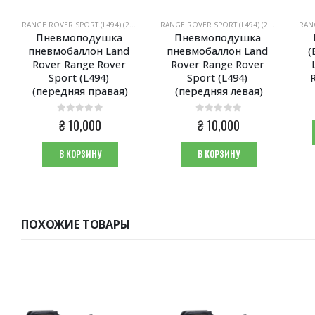
RANGE ROVER SPORT (L494) (2013-2021)
RANGE ROVER SPORT (L494) (2013-2021)
Пневмоподушка 
Пневмоподушка 
пневмобаллон Land 
пневмобаллон Land 
(
Rover Range Rover 
Rover Range Rover 
Sport (L494) 
Sport (L494) 
R
(передняя правая)
(передняя левая)
0
из 5
0
из 5
₴
10,000
₴
10,000
В КОРЗИНУ
В КОРЗИНУ
ПОХОЖИЕ ТОВАРЫ