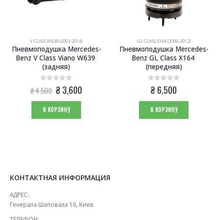
V CLASS W639 (2003-2014)
GL CLASS X164 (2006-2012)
Пневмоподушка Mercedes-
Пневмоподушка Mercedes-
Benz V Class Viano W639 
Benz GL Class X164 
(задняя)
(передняя)
0
из 5
0
из 5
Первоначальная
Текущая
₴
3,600
₴
6,500
₴
4,500
цена
цена:
составляла
₴ 3,600.
В КОРЗИНУ
В КОРЗИНУ
₴ 4,500.
КОНТАКТНАЯ ИНФОРМАЦИЯ
АДРЕС:
Генерала Шаповала 16, Киев
ТЕЛЕФОН: