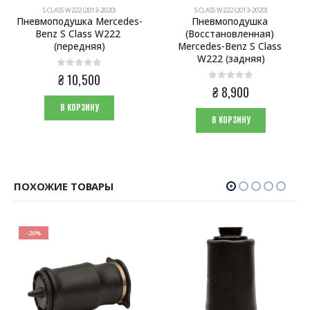
S CLASS W222 (2013-2020)
S CLASS W222 (2013-2020)
Пневмоподушка Mercedes-
Пневмоподушка 
Benz S Class W222 
(Восстановленная) 
(передняя)
Mercedes-Benz S Class 
W222 (задняя)
0
из 5
₴
10,500
0
из 5
₴
8,900
В КОРЗИНУ
В КОРЗИНУ
ПОХОЖИЕ ТОВАРЫ
-20%