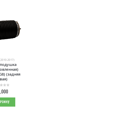
 (2010-2017)
подушка 
овленная) 
G8) (задняя 
вая)
 5
,000
ОРЗИНУ