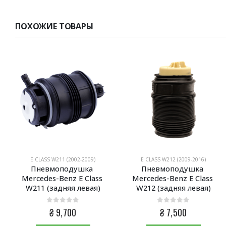
ПОХОЖИЕ ТОВАРЫ
E CLASS W211 (2002-2009)
E CLASS W212 (2009-2016)
Пневмоподушка 
Пневмоподушка 
Mercedes-Benz E Class 
Mercedes-Benz E Class 
W211 (задняя левая)
W212 (задняя левая)
0
из 5
0
из 5
₴
9,700
₴
7,500