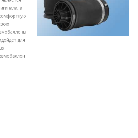
игинала, а
 комфортную
свою
невмобаллоны
одойдет для
us
невмобаллон