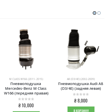
M CLASS W166 (2011- 2015)
A8 (D3/4E) (2002-2009)
Пневмоподушка 
Пневмоподушка Audi A8 
Mercedes-Benz M Class 
(D3/4E) (задняя левая)
W166 (передняя правая)
0
из 5
₴
8,000
0
из 5
₴
10,000
В КОРЗИНУ