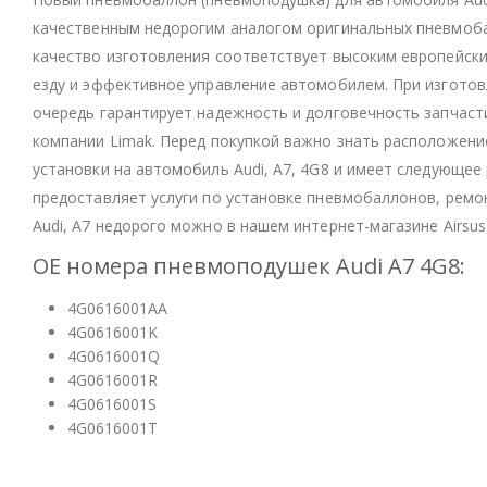
качественным недорогим аналогом оригинальных пневмоба
качество изготовления соответствует высоким европейск
езду и эффективное управление автомобилем. При изготов
очередь гарантирует надежность и долговечность запчасти
компании Limak. Перед покупкой важно знать расположен
установки на автомобиль Audi, A7, 4G8 и имеет следующее 
предоставляет услуги по установке пневмобаллонов, рем
Audi, A7 недорого можно в нашем интернет-магазине Airsus
OE номера пневмоподушек Audi A7 4G8:
4G0616001AA
4G0616001K
4G0616001Q
4G0616001R
4G0616001S
4G0616001T