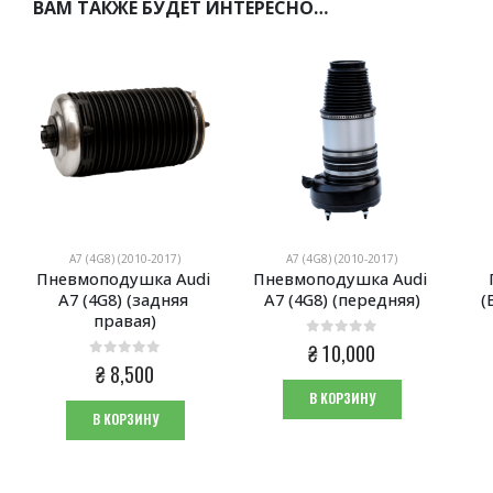
ВАМ ТАКЖЕ БУДЕТ ИНТЕРЕСНО…
A7 (4G8) (2010-2017)
A7 (4G8) (2010-2017)
Пневмоподушка Audi 
Пневмоподушка Audi 
A7 (4G8) (задняя 
A7 (4G8) (передняя)
(
правая)
0
из 5
₴
10,000
0
из 5
₴
8,500
В КОРЗИНУ
В КОРЗИНУ