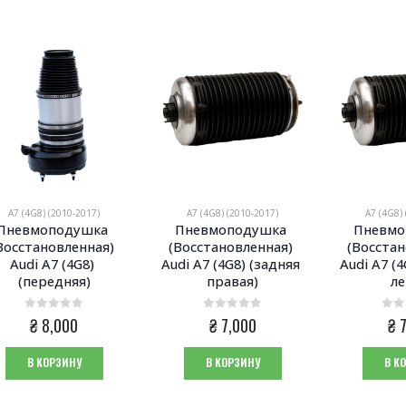
A7 (4G8) (2010-2017)
A7 (4G8) (2010-2017)
A7 (4G8)
Пневмоподушка 
Пневмоподушка 
Пневмо
Восстановленная) 
(Восстановленная) 
(Восстан
Audi A7 (4G8) 
Audi A7 (4G8) (задняя 
Audi A7 (4
(передняя)
правая)
ле
0
из 5
0
из 5
0
из
₴
8,000
₴
7,000
₴
7
В КОРЗИНУ
В КОРЗИНУ
В К