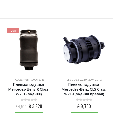
-20%
R CLASS W251 (2006-2013)
CLS CLASS W219 (2004-2010)
Пневмоподушка 
Пневмоподушка 
Mercedes-Benz R Class 
Mercedes-Benz CLS Class 
W251 (задняя)
W219 (задняя правая)
0
из 5
0
из 5
Первоначальная
Текущая
₴
3,920
₴
9,700
₴
4,900
цена
цена: