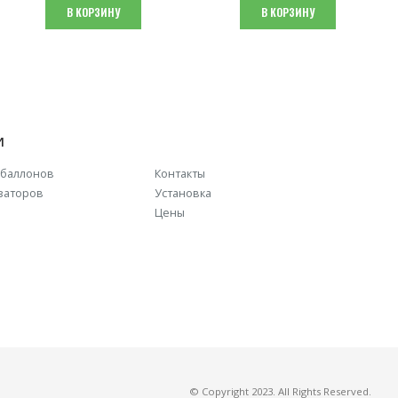
составляла
₴ 3,600.
В КОРЗИНУ
В КОРЗИНУ
₴ 4,500.
И
баллонов
Контакты
заторов
Установка
Цены
© Copyright 2023. All Rights Reserved.