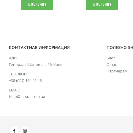
составляла
₴ 5,200.
В КОРЗИНУ
В КОРЗИНУ
₴ 6,500.
КОНТАКТНАЯ ИНФОРМАЦИЯ
ПОЛЕЗНО З
АДРЕС:
Блог
Генерала Шаповала 16, Киев
О нас
Партнерам
ТЕЛЕФОН:
+38 (097) 164 41 48
EMAIL:
help@airsus.com.ua