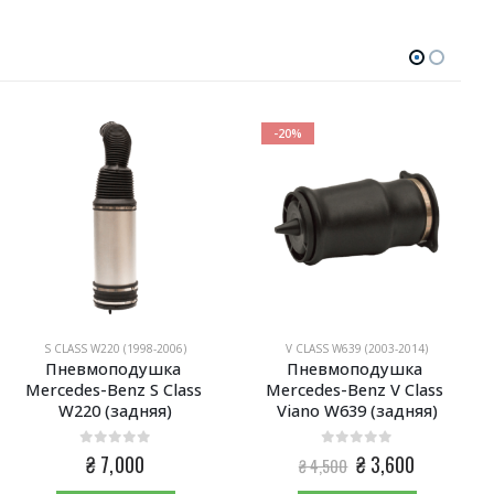
-20%
S CLASS W220 (1998-2006)
V CLASS W639 (2003-2014)
Пневмоподушка 
Пневмоподушка 
Mercedes-Benz S Class 
Mercedes-Benz V Class 
W220 (задняя)
Viano W639 (задняя)
0
из 5
0
из 5
Первоначальная
Текущая
₴
7,000
₴
3,600
₴
4,500
цена
цена: