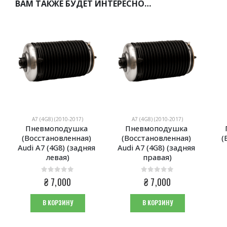
ВАМ ТАКЖЕ БУДЕТ ИНТЕРЕСНО…
A7 (4G8) (2010-2017)
A7 (4G8) (2010-2017)
Пневмоподушка 
Пневмоподушка 
(Восстановленная) 
(Восстановленная) 
(
Audi A7 (4G8) (задняя 
Audi A7 (4G8) (задняя 
левая)
правая)
0
из 5
0
из 5
₴
7,000
₴
7,000
В КОРЗИНУ
В КОРЗИНУ