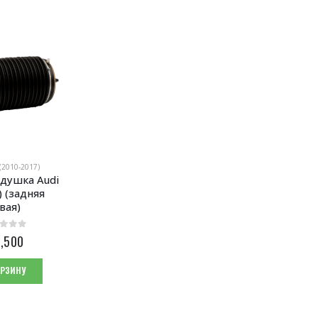
 (2010-2017)
душка Audi 
) (задняя 
вая)
 5
,500
ОРЗИНУ