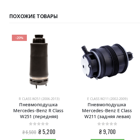
ПОХОЖИЕ ТОВАРЫ
-20%
R CLASS W251 (2006-2013)
E CLASS W211 (2002-2009)
Пневмоподушка 
Пневмоподушка 
Mercedes-Benz R Class 
Mercedes-Benz E Class 
W251 (передняя)
W211 (задняя левая)
0
из 5
0
из 5
Первоначальная
Текущая
₴
5,200
₴
9,700
₴
6,500
цена
цена: