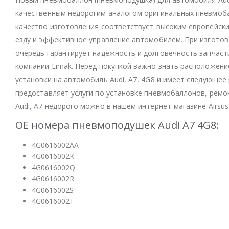
качественным недорогим аналогом оригинальных пневмоба
качество изготовления соответствует высоким европейск
езду и эффективное управление автомобилем. При изготов
очередь гарантирует надежность и долговечность запчасти
компании Limak. Перед покупкой важно знать расположен
установки на автомобиль Audi, A7, 4G8 и имеет следующее 
предоставляет услуги по установке пневмобаллонов, рем
Audi, A7 недорого можно в нашем интернет-магазине Airsus
OE номера пневмоподушек Audi A7 4G8:
4G0616002AA
4G0616002K
4G0616002Q
4G0616002R
4G0616002S
4G0616002T