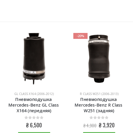
-20%
GL CLASS X164 (2006-2012)
R CLASS W251 (2006-2013)
Пневмоподушка 
Пневмоподушка 
Mercedes-Benz GL Class 
Mercedes-Benz R Class 
X164 (передняя)
W251 (задняя)
0
из 5
0
из 5
Первоначальная
Текущая
₴
6,500
₴
3,920
₴
4,900
цена
цена: