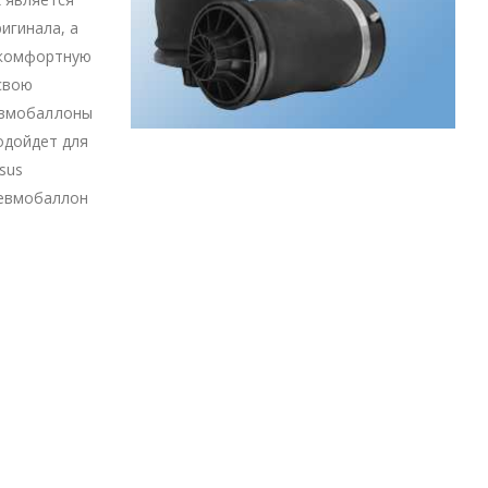
игинала, а
 комфортную
свою
невмобаллоны
одойдет для
sus
невмобаллон