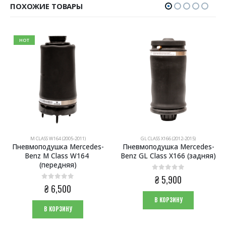
ПОХОЖИЕ ТОВАРЫ
HOT
M CLASS W164 (2005-2011)
GL CLASS X166 (2012-2015)
Пневмоподушка Mercedes-
Пневмоподушка Mercedes-
Benz M Class W164 
Benz GL Class X166 (задняя)
(передняя)
0
из 5
₴
5,900
0
из 5
₴
6,500
В КОРЗИНУ
В КОРЗИНУ