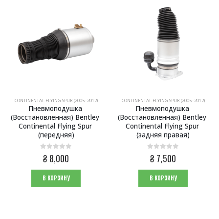
CONTINENTAL FLYING SPUR (2005–2012)
CONTINENTAL FLYING SPUR (2005–2012)
Пневмоподушка 
Пневмоподушка 
(Восстановленная) Bentley 
(Восстановленная) Bentley 
Continental Flying Spur 
Continental Flying Spur 
(передняя)
(задняя правая)
0
из 5
0
из 5
₴
8,000
₴
7,500
В КОРЗИНУ
В КОРЗИНУ