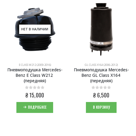
НЕТ В НАЛИЧИИ
E CLASS W212 (2009-2016)
GL CLASS X164 (2006-2012)
Пневмоподушка Mercedes-
Пневмоподушка Mercedes-
Benz E Class W212 
Benz GL Class X164 
(передняя)
(передняя)
0
из 5
0
из 5
₴
15,000
₴
6,500
ПОДРОБНЕЕ
В КОРЗИНУ