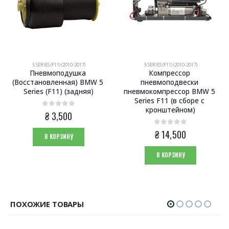
5 SERIES (F11) (2010-2017)
5 SERIES (F11) (2010-2017)
Пневмоподушка 
Компрессор 
(Восстановленная) BMW 5 
пневмоподвески 
Series (F11) (задняя)
пневмокомпрессор BMW 5 
Series F11 (в сборе с 
кронштейном)
0
из 5
₴
3,500
0
из 5
₴
14,500
В КОРЗИНУ
В КОРЗИНУ
ПОХОЖИЕ ТОВАРЫ