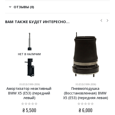
ОТЗЫВЫ (0)
ВАМ ТАКЖЕ БУДЕТ ИНТЕРЕСНО…
НЕТ В НАЛИЧИИ
X5 (E53) (1999-2006)
X5 (E53) (1999-2006)
Амортизатор неактивный 
Пневмоподушка 
BMW X5 (E53) (передний 
(Восстановленная) BMW 
левый)
X5 (E53) (передняя левая)
ая
я
0
из 5
0
из 5
₴
5,500
₴
6,000
.