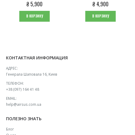
0
из 5
0
из 5
₴
5,900
₴
4,900
В КОРЗИНУ
В КОРЗИНУ
КОНТАКТНАЯ ИНФОРМАЦИЯ
АДРЕС:
Генерала Шаповала 16, Киев
ТЕЛЕФОН:
+38 (097) 164 41 48
EMAIL:
help@airsus.com.ua
ПОЛЕЗНО ЗНАТЬ
Блог
О нас