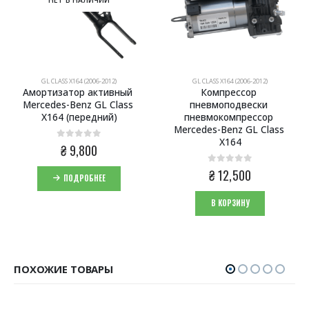
НЕТ В НАЛИЧИИ
GL CLASS X164 (2006-2012)
GL CLASS X164 (2006-2012)
Амортизатор активный 
Компрессор 
Mercedes-Benz GL Class 
пневмоподвески 
X164 (передний)
пневмокомпрессор 
Mercedes-Benz GL Class 
X164
0
из 5
₴
9,800
0
из 5
₴
12,500
ПОДРОБНЕЕ
В КОРЗИНУ
ПОХОЖИЕ ТОВАРЫ