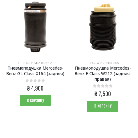
GL CLASS X164 (2006-2012)
E CLASS W212 (2009-2016)
Пневмоподушка Mercedes-
Пневмоподушка Mercedes-
Benz GL Class X164 (задняя)
Benz E Class W212 (задняя 
правая)
0
из 5
₴
4,900
0
из 5
₴
7,500
В КОРЗИНУ
В КОРЗИНУ