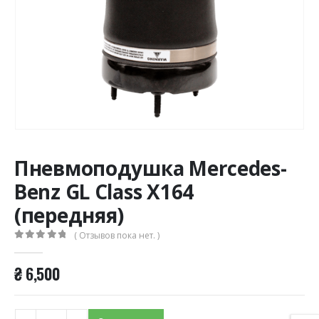
Пневмоподушка Mercedes-
Benz GL Class X164
(передняя)
( Отзывов пока нет. )
0
из 5
₴
6,500