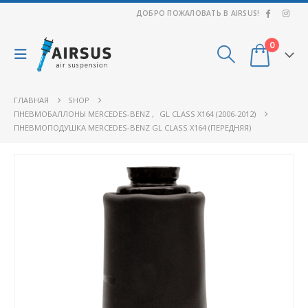
ДОБРО ПОЖАЛОВАТЬ В AIRSUS!
0
ГЛАВНАЯ
SHOP
ПНЕВМОБАЛЛОНЫ MERCEDES-BENZ
,
GL CLASS X164 (2006-2012)
ПНЕВМОПОДУШКА MERCEDES-BENZ GL CLASS X164 (ПЕРЕДНЯЯ)