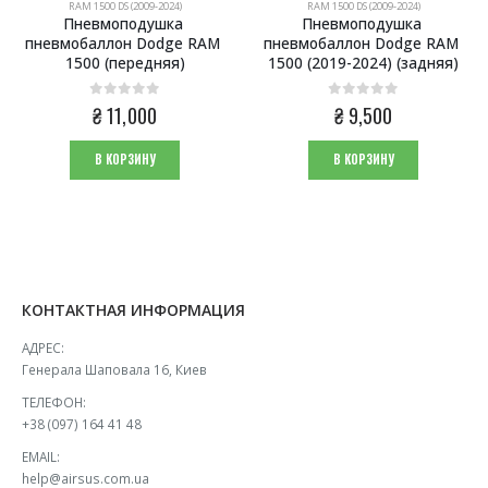
024)
RAM 1500 DS (2009-2024)
XTS (2012-2019)
ка 
Пневмоподушка 
Пневмоподушк
dge RAM 
пневмобаллон Dodge RAM 
пневмобаллон Cadill
яя)
1500 (2019-2024) (задняя)
(задняя)
0
из 5
0
из 5
₴
9,500
₴
7,500
В КОРЗИНУ
В КОРЗИНУ
КОНТАКТНАЯ ИНФОРМАЦИЯ
АДРЕС:
Генерала Шаповала 16, Киев
ТЕЛЕФОН:
+38 (097) 164 41 48
EMAIL:
help@airsus.com.ua