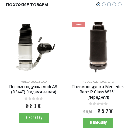
ПОХОЖИЕ ТОВАРЫ
-20%
A8 (D3/4E) (2002-2009)
R CLASS W251 (2006-2013)
Пневмоподушка Audi A8 
Пневмоподушка Mercedes-
(D3/4E) (задняя левая)
Benz R Class W251 
(передняя)
0
из 5
₴
8,000
0
из 5
Первоначальная
Текущая
₴
5,200
₴
6,500
цена
цена:
В КОРЗИНУ
составляла
₴ 5,200.
В КОРЗИНУ
₴ 6,500.