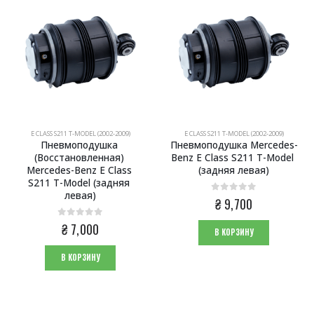
E CLASS S211 T-MODEL (2002-2009)
E CLASS S211 T-MODEL (2002-2009)
Пневмоподушка 
Пневмоподушка Mercedes-
(Восстановленная) 
Benz E Class S211 T-Model 
Mercedes-Benz E Class 
(задняя левая)
S211 T-Model (задняя 
левая)
0
из 5
₴
9,700
0
из 5
₴
7,000
В КОРЗИНУ
В КОРЗИНУ