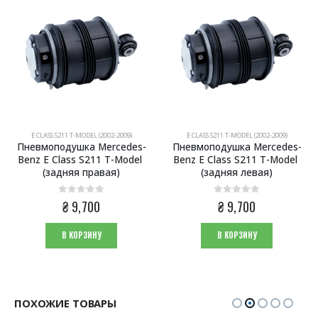
E CLASS S211 T-MODEL (2002-2009)
E CLASS S211 T-MODEL (2002-2009)
Пневмоподушка Mercedes-
Пневмоподушка Mercedes-
Benz E Class S211 T-Model 
Benz E Class S211 T-Model 
(задняя правая)
(задняя левая)
0
из 5
0
из 5
₴
9,700
₴
9,700
В КОРЗИНУ
В КОРЗИНУ
ПОХОЖИЕ ТОВАРЫ