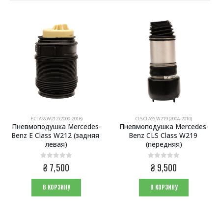
E CLASS W212 (2009-2016)
CLS CLASS W219 (2004-2010)
Пневмоподушка Mercedes-
Пневмоподушка Mercedes-
Benz E Class W212 (задняя 
Benz CLS Class W219 
левая)
(передняя)
0
из 5
0
из 5
₴
7,500
₴
9,500
В КОРЗИНУ
В КОРЗИНУ