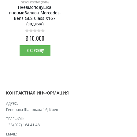
GLS CLASS X167 (2018-)
Пневмоподушка 
пневмобаллон Mercedes-
Benz GLS Class X167 
(задняя)
0
из 5
₴
10,000
В КОРЗИНУ
КОНТАКТНАЯ ИНФОРМАЦИЯ
АДРЕС:
Генерала Шаповала 16, Киев
ТЕЛЕФОН:
+38 (097) 164 41 48
EMAIL: