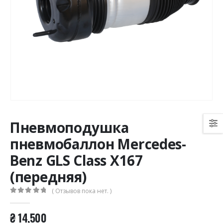
Пневмоподушка
пневмобаллон Mercedes-
Benz GLS Class X167
(передняя)
( Отзывов пока нет. )
0
из 5
₴
14,500