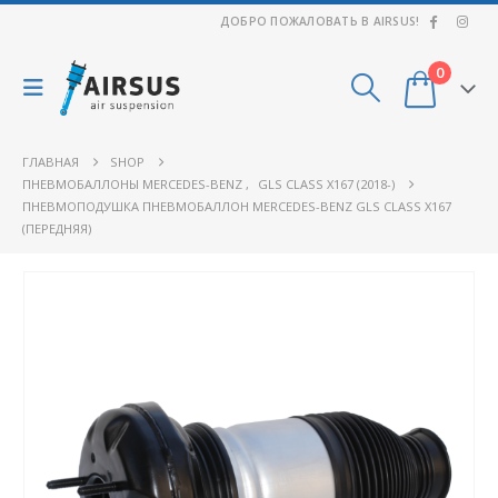
ДОБРО ПОЖАЛОВАТЬ В AIRSUS!
0
ГЛАВНАЯ
SHOP
ПНЕВМОБАЛЛОНЫ MERCEDES-BENZ
,
GLS CLASS X167 (2018-)
ПНЕВМОПОДУШКА ПНЕВМОБАЛЛОН MERCEDES-BENZ GLS CLASS X167
(ПЕРЕДНЯЯ)