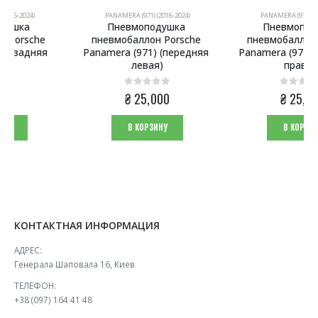
PANAMERA (971) (2016-2024)
PANAMERA (971) (2016-2024)
Пневмоподушка 
Пневмоподушка 
пневмобаллон Porsche 
пневмобаллон Porsche 
Panamera (971) (передняя 
Panamera (971) (передняя 
левая)
правая)
0
из 5
0
из 5
₴
25,000
₴
25,000
В КОРЗИНУ
В КОРЗИНУ
КОНТАКТНАЯ ИНФОРМАЦИЯ
АДРЕС:
Генерала Шаповала 16, Киев
ТЕЛЕФОН:
+38 (097) 164 41 48