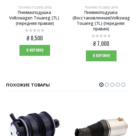
TOUAREG (7L) (2002–2010)
TOUAREG (7L) (2002–2010)
Пневмоподушка 
Пневмоподушка 
Volkswagen Touareg (7L) 
(Восстановленная)Volkswagen 
(передняя правая)
Touareg (7L) (передняя 
правая)
0
из 5
₴
8,500
0
из 5
₴
7,000
В КОРЗИНУ
В КОРЗИНУ
ПОХОЖИЕ ТОВАРЫ