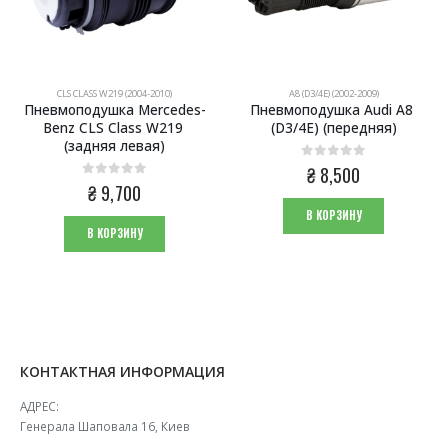
CLS CLASS W219 (2004-2010)
A8 (D3/4E) (2002-2009)
Пневмоподушка Mercedes-
Пневмоподушка Audi A8 
Benz CLS Class W219 
(D3/4E) (передняя)
(задняя левая)
0
из 5
₴
8,500
0
из 5
₴
9,700
В КОРЗИНУ
В КОРЗИНУ
КОНТАКТНАЯ ИНФОРМАЦИЯ
АДРЕС:
Генерала Шаповала 16, Киев