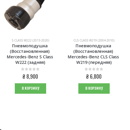
S CLASS W222 (2013-2020)
CLS CLASS W219 (2004-2010)
Пневмоподушка 
Пневмоподушка 
(Восстановленная) 
(Восстановленная) 
Mercedes-Benz S Class 
Mercedes-Benz CLS Class 
W222 (задняя)
W219 (передняя)
0
из 5
0
из 5
₴
8,900
₴
6,800
В КОРЗИНУ
В КОРЗИНУ