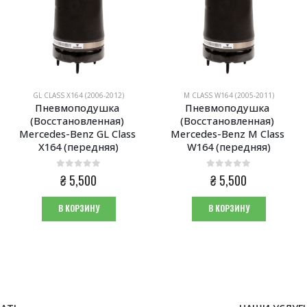
GL CLASS X164 (2006-2012)
M CLASS W164 (2005-2011)
Пневмоподушка 
Пневмоподушка 
(Восстановленная) 
(Восстановленная) 
Mercedes-Benz GL Class 
Mercedes-Benz M Class 
X164 (передняя)
W164 (передняя)
0
из 5
0
из 5
₴
5,500
₴
5,500
В КОРЗИНУ
В КОРЗИНУ