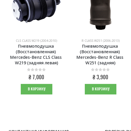
CLS CLASS W219 (2004-2010)
R CLASS W251 (2006-2013)
Пневмоподушка 
Пневмоподушка 
(Восстановленная) 
(Восстановленная) 
Mercedes-Benz CLS Class 
Mercedes-Benz R Class 
W219 (задняя левая)
W251 (задняя)
0
из 5
0
из 5
₴
7,000
₴
3,900
В КОРЗИНУ
В КОРЗИНУ