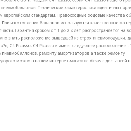
 пневмобаллонов. Технические характеристики идентичны пар
им европейским стандартам. Превосходные ходовые качества о
 При изготовлении баллонов используются качественные матер
части. Гарантия сроком от 1 до 2-х лет распространяется на в
жно знать расположение вышедшей из строя пневмоподушки, д
?n, C4 Picasso, C4 Picasso и имеет следующее расположение: .
вке пневмобаллонов, ремонту амортизаторов а также ремонту
едорого можно в нашем интернет-магазине Airsus с доставкой п