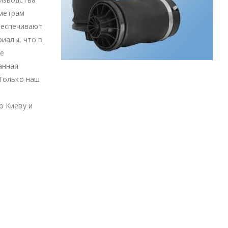
аметрам
беспечивают
иалы, что в
се
анная
 Только наш
о Киеву и