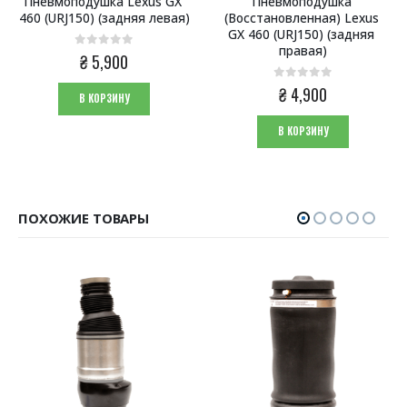
Пневмоподушка Lexus GX 
Пневмоподушка 
460 (URJ150) (задняя левая)
(Восстановленная) Lexus 
GX 460 (URJ150) (задняя 
правая)
0
из 5
₴
5,900
0
из 5
₴
4,900
В КОРЗИНУ
В КОРЗИНУ
ПОХОЖИЕ ТОВАРЫ