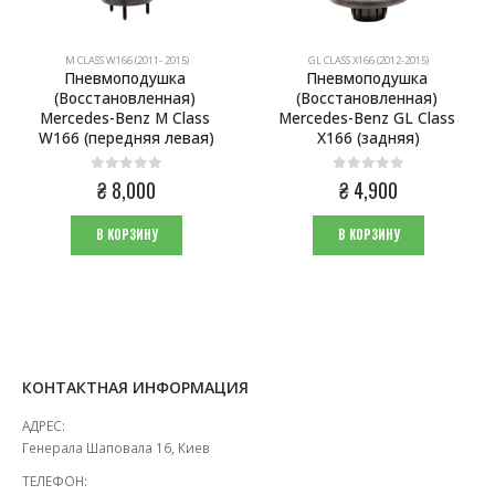
M CLASS W166 (2011- 2015)
GL CLASS X166 (2012-2015)
Пневмоподушка 
Пневмоподушка 
(Восстановленная) 
(Восстановленная) 
Mercedes-Benz M Class 
Mercedes-Benz GL Class 
W166 (передняя левая)
X166 (задняя)
0
из 5
0
из 5
₴
8,000
₴
4,900
В КОРЗИНУ
В КОРЗИНУ
КОНТАКТНАЯ ИНФОРМАЦИЯ
АДРЕС:
Генерала Шаповала 16, Киев
ТЕЛЕФОН: