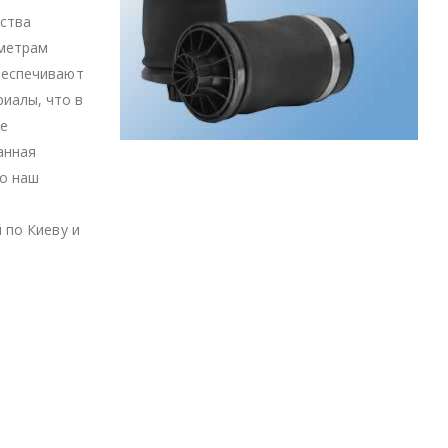
дства
аметрам
беспечивают
иалы, что в
се
анная
ко наш
 по Киеву и