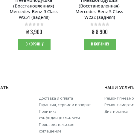
(Восстановленная) 
(Восстановленная) 
Mercedes-Benz R Class 
Mercedes-Benz S Class 
W251 (задняя)
W222 (задняя)
0
из 5
0
из 5
₴
3,900
₴
8,900
В КОРЗИНУ
В КОРЗИНУ
НАТЬ
НАШИ УСЛУГ
Доставка и оплата
Ремонт пневмо
Гарантия, сервис и возврат
Ремонт аморти
Политика
Диагностика
конфиденциальности
Пользовательское
соглашение