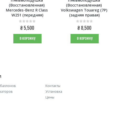
(Восстановленная) 
(Восстановленная) 
Mercedes-Benz R Class 
Volkswagen Touareg (7P) 
W251 (передняя)
(задняя правая)
0
из 5
0
из 5
₴
5,500
₴
8,500
В КОРЗИНУ
В КОРЗИНУ
И
баллонов
Контакты
заторов
Установка
Цены