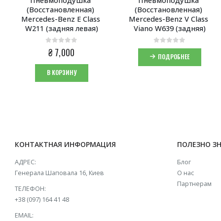
(Восстановленная) 
(Восстановленная) 
Mercedes-Benz E Class 
Mercedes-Benz V Class 
W211 (задняя левая)
Viano W639 (задняя)
0
из 5
0
из 5
₴
7,000
ПОДРОБНЕЕ
В КОРЗИНУ
КОНТАКТНАЯ ИНФОРМАЦИЯ
ПОЛЕЗНО З
АДРЕС:
Блог
Генерала Шаповала 16, Киев
О нас
Партнерам
ТЕЛЕФОН:
+38 (097) 164 41 48
EMAIL: