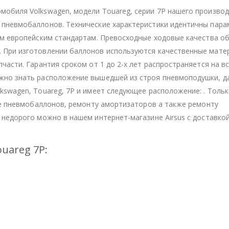
обиля Volkswagen, модели Touareg, серии 7P нашего произво
 пневмобаллонов. Технические характеристики идентичны пар
им европейским стандартам. Превосходные ходовые качества о
 При изготовлении баллонов используются качественные матер
части. Гарантия сроком от 1 до 2-х лет распространяется на в
жно знать расположение вышедшей из строя пневмоподушки, д
kswagen, Touareg, 7P и имеет следующее расположение: . Толь
вке пневмобаллонов, ремонту амортизаторов а также ремонту
недорого можно в нашем интернет-магазине Airsus с доставкой
uareg 7P: