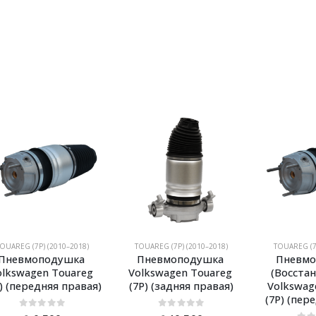
OUAREG (7P) (2010–2018)
TOUAREG (7P) (2010–2018)
TOUAREG (7
Пневмоподушка 
Пневмоподушка 
Пневмо
olkswagen Touareg 
Volkswagen Touareg 
(Восстан
) (передняя правая)
(7P) (задняя правая)
Volkswag
(7P) (пер
0
из 5
0
из 5