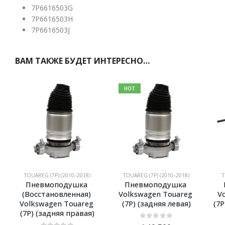
7P6616503G
7P6616503H
7P6616503J
ВАМ ТАКЖЕ БУДЕТ ИНТЕРЕСНО…
HOT
TOUAREG (7P) (2010–2018)
TOUAREG (7P) (2010–2018)
T
Пневмоподушка 
Пневмоподушка 
(Восстановленная) 
Volkswagen Touareg 
V
Volkswagen Touareg 
(7P) (задняя левая)
(7P
)
(7P) (задняя правая)
0
из 5