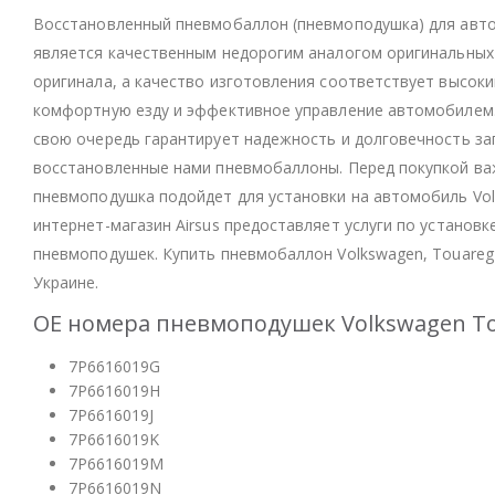
Восстановленный пневмобаллон (пневмоподушка) для автом
является качественным недорогим аналогом оригинальных
оригинала, а качество изготовления соответствует высок
комфортную езду и эффективное управление автомобилем.
свою очередь гарантирует надежность и долговечность зап
восстановленные нами пневмобаллоны. Перед покупкой ва
пневмоподушка подойдет для установки на автомобиль Vol
интернет-магазин Airsus предоставляет услуги по устано
пневмоподушек. Купить пневмобаллон Volkswagen, Touareg 
Украине.
OE номера пневмоподушек Volkswagen To
7P6616019G
7P6616019H
7P6616019J
7P6616019K
7P6616019M
7P6616019N