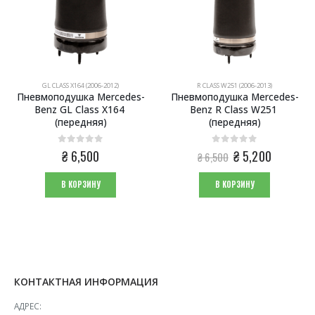
GL CLASS X164 (2006-2012)
R CLASS W251 (2006-2013)
Пневмоподушка Mercedes-
Пневмоподушка Mercedes-
Benz GL Class X164 
Benz R Class W251 
(передняя)
(передняя)
0
из 5
0
из 5
Первоначальная
Текущая
₴
6,500
₴
5,200
₴
6,500
цена
цена:
составляла
₴ 5,200.
В КОРЗИНУ
В КОРЗИНУ
₴ 6,500.
КОНТАКТНАЯ ИНФОРМАЦИЯ
АДРЕС: