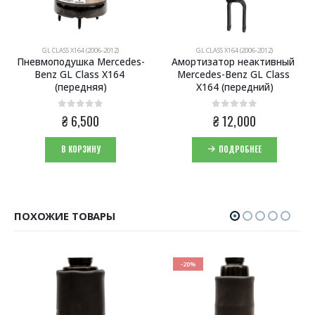
GL CLASS X164 (2006-2012)
GL CLASS X164 (2006-2012)
Пневмоподушка Mercedes-
Амортизатор неактивный 
Benz GL Class X164 
Mercedes-Benz GL Class 
(передняя)
X164 (передний)
0
из 5
0
из 5
ая
я
₴
6,500
₴
12,000
.
В КОРЗИНУ
ПОДРОБНЕЕ
ПОХОЖИЕ ТОВАРЫ
-20%