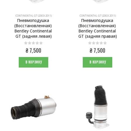
CONTINENTAL GT (2003-2011)
CONTINENTAL GT (2003-2011)
Пневмоподушка 
Пневмоподушка 
(Восстановленная) 
(Восстановленная) 
Bentley Continental 
Bentley Continental 
GT (задняя левая)
GT (задняя правая)
0
из 5
0
из 5
₴
7,500
₴
7,500
В КОРЗИНУ
В КОРЗИНУ