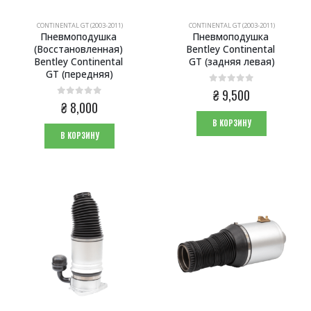
CONTINENTAL GT (2003-2011)
CONTINENTAL GT (2003-2011)
Пневмоподушка 
Пневмоподушка 
(Восстановленная) 
Bentley Continental 
Bentley Continental 
GT (задняя левая)
GT (передняя)
0
из 5
₴
9,500
0
из 5
₴
8,000
В КОРЗИНУ
В КОРЗИНУ