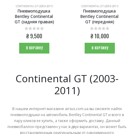
CONTINENTAL GT (2003-2011)
CONTINENTAL GT (2003-2011)
Пневмоподушка 
Пневмоподушка 
Bentley Continental 
Bentley Continental 
GT (задняя правая)
GT (передняя)
Пневмоподушка пневмобаллон Zeekr 001 2024 (задняя правая)
Пневмоподушка пневмобаллон Zeekr 001 2024 (задняя правая)
0
из 5
0
из 5
₴
9,500
₴
10,000
0
из 5
0
из 5
₴
16,000
₴
16,000
В КОРЗИНУ
В КОРЗИНУ
Пневмоподушка пневмобаллон Zeekr 001 2024 (задняя левая)
Пневмоподушка пневмобаллон Zeekr 001 2024 (задняя левая)
0
из 5
0
из 5
₴
16,000
₴
16,000
Continental GT (2003-
Пневмоподушка пневмобаллон Zeekr 001 (задняя)
Пневмоподушка пневмобаллон Zeekr 001 (задняя)
2011)
0
из 5
0
из 5
₴
14,000
₴
14,000
В нашем интернет-магазине airsus.com.ua вы сможете найти
пневмоподушки на автомобиль Bentley Continental GT и всего в
пару кликов ее купить, а также оформить доставку. Данный
пневмобаллон представлен у нас в двух вариантах, он может быть
восстановленным оригинальным от одноименного