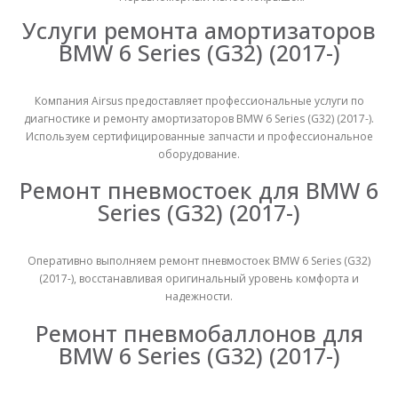
Услуги ремонта амортизаторов
BMW 6 Series (G32) (2017-)
Компания Airsus предоставляет профессиональные услуги по
диагностике и ремонту амортизаторов BMW 6 Series (G32) (2017-).
Используем сертифицированные запчасти и профессиональное
оборудование.
Ремонт пневмостоек для BMW 6
Series (G32) (2017-)
Оперативно выполняем ремонт пневмостоек BMW 6 Series (G32)
(2017-), восстанавливая оригинальный уровень комфорта и
надежности.
Пневмоподушка пневмобаллон Zeekr 001 2024 (задняя правая)
Пневмоподушка пневмобаллон Zeekr 001 2024 (задняя правая)
Ремонт пневмобаллонов для
BMW 6 Series (G32) (2017-)
0
из 5
0
из 5
₴
16,000
₴
16,000