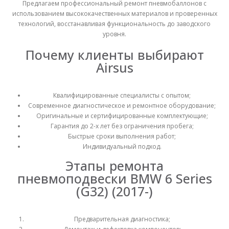
Пневмоподушка пневмобаллон Zeekr 001 2024 (задняя левая)
Пневмоподушка пневмобаллон Zeekr 001 2024 (задняя левая)
Предлагаем профессиональный ремонт пневмобаллонов с
использованием высококачественных материалов и проверенных
технологий, восстанавливая функциональность до заводского
0
из 5
0
из 5
₴
16,000
₴
16,000
уровня.
Почему клиенты выбирают
Пневмоподушка пневмобаллон Zeekr 001 (задняя)
Пневмоподушка пневмобаллон Zeekr 001 (задняя)
Airsus
0
из 5
0
из 5
₴
14,000
₴
14,000
Квалифицированные специалисты с опытом;
Современное диагностическое и ремонтное оборудование;
Оригинальные и сертифицированные комплектующие;
Гарантия до 2-х лет без ограничения пробега;
Быстрые сроки выполнения работ;
Индивидуальный подход.
Этапы ремонта
пневмоподвески BMW 6 Series
(G32) (2017-)
Предварительная диагностика;