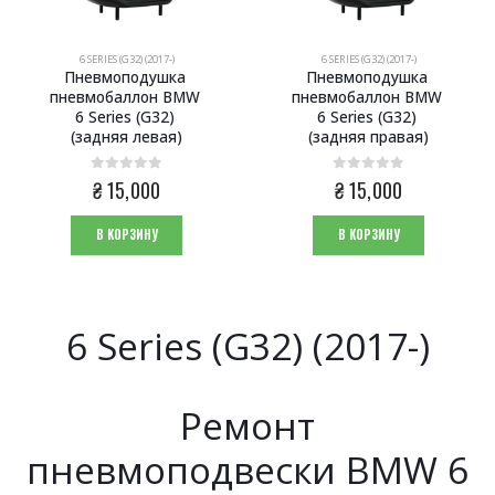
6 SERIES (G32) (2017-)
6 SERIES (G32) (2017-)
Пневмоподушка 
Пневмоподушка 
пневмобаллон BMW 
пневмобаллон BMW 
6 Series (G32) 
6 Series (G32) 
(задняя левая)
(задняя правая)
0
из 5
0
из 5
₴
15,000
₴
15,000
В КОРЗИНУ
В КОРЗИНУ
6 Series (G32) (2017-)
Ремонт
пневмоподвески BMW 6