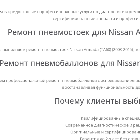
sus предоставляет профессиональные услуги по диагностике и ремонт
сертифицированные запчасти и професси
Ремонт пневмостоек для Nissan Ar
 выполняем ремонт пневмостоек Nissan Armada (TA60) (2003-2015), 
Пневмоподушка пневмобаллон Zeekr 001 2024 (задняя правая)
Ремонт пневмобаллонов для Nissan 
из 5
0
из 5
16,000
₴
16,000
ем профессиональный ремонт пневмобаллонов с использованием вы
Пневмоподушка пневмобаллон Zeekr 001 2024 (задняя левая)
восстанавливая функциональность до
Почему клиенты выби
из 5
0
из 5
16,000
₴
16,000
Пневмоподушка пневмобаллон Zeekr 001 (задняя)
Квалифицированные специал
Современное диагностическое и ре
из 5
0
из 5
14,000
₴
14,000
Оригинальные и сертифицирован
Гарантия до 2-х лет без огра