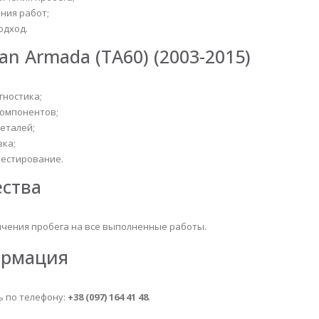
ния работ;
одход.
n Armada (TA60) (2003-2015)
гностика;
компонентов;
еталей;
вка;
тестирование.
ества
ничения пробега на все выполненные работы.
ормация
ь по телефону:
+38 (097) 164 41 48
.