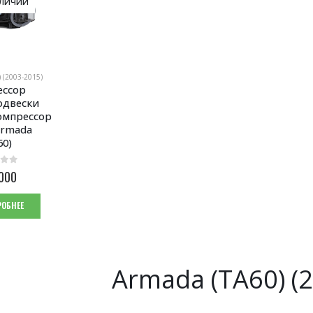
АЛИЧИИ
 (2003-2015)
ссор 
двески 
мпрессор 
Armada 
60)
000
ОБНЕЕ
Armada (TA60) (