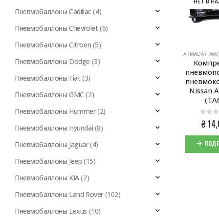
НЕТ В Н
Пневмобаллоны Cadillac
(4)
Пневмобаллоны Chevrolet
(6)
Пневмобаллоны Citroen
(5)
ARMADA (TA60)
Пневмобаллоны Dodge
(3)
Компре
пневмопо
Пневмобаллоны Fiat
(3)
пневмоко
Nissan 
Пневмобаллоны GMC
(2)
(TA
Пневмобаллоны Hummer
(2)
0
из 5
₴
14,
Пневмобаллоны Hyundai
(8)
ПОДР
Пневмобаллоны Jaguar
(4)
Пневмобаллоны Jeep
(15)
Пневмобаллоны KIA
(2)
Пневмобаллоны Land Rover
(102)
Пневмобаллоны Lexus
(10)