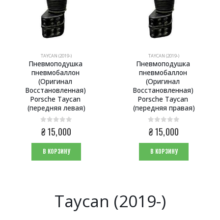
TAYCAN (2019-)
TAYCAN (2019-)
Пневмоподушка 
Пневмоподушка 
пневмобаллон 
пневмобаллон 
(Оригинал 
(Оригинал 
Восстановленная) 
Восстановленная) 
Porsche Taycan 
Porsche Taycan 
(передняя левая)
(передняя правая)
0
из 5
0
из 5
₴
15,000
₴
15,000
В КОРЗИНУ
В КОРЗИНУ
Taycan (2019-)