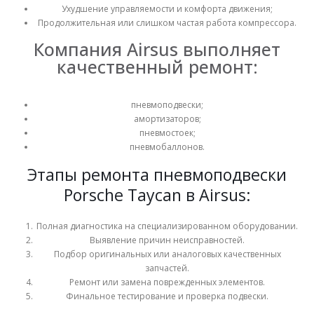
Ухудшение управляемости и комфорта движения;
Продолжительная или слишком частая работа компрессора.
Пневмоподушка пневмобаллон Zeekr 001 2024 (задняя правая)
Пневмоподушка пневмобаллон Zeekr 001 2024 (задняя правая)
Компания Airsus выполняет
качественный ремонт:
0
из 5
0
из 5
₴
16,000
₴
16,000
Пневмоподушка пневмобаллон Zeekr 001 2024 (задняя левая)
Пневмоподушка пневмобаллон Zeekr 001 2024 (задняя левая)
пневмоподвески;
амортизаторов;
пневмостоек;
0
из 5
0
из 5
₴
16,000
₴
16,000
пневмобаллонов.
Этапы ремонта пневмоподвески
Пневмоподушка пневмобаллон Zeekr 001 (задняя)
Пневмоподушка пневмобаллон Zeekr 001 (задняя)
Porsche Taycan в Airsus:
0
из 5
0
из 5
₴
14,000
₴
14,000
Полная диагностика на специализированном оборудовании.
Выявление причин неисправностей.
Подбор оригинальных или аналоговых качественных
запчастей.
Ремонт или замена поврежденных элементов.
Финальное тестирование и проверка подвески.