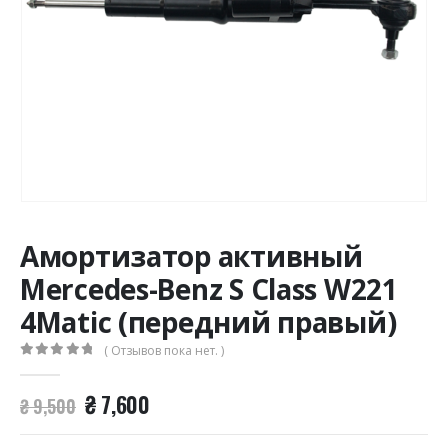
Амортизатор активный
Mercedes-Benz S Class W221
4Matic (передний правый)
( Отзывов пока нет. )
0
из 5
Первоначальная
Текущая
₴
7,600
₴
9,500
цена
цена:
составляла
₴ 7,600.