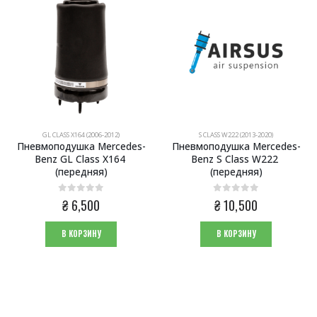
GL CLASS X164 (2006-2012)
S CLASS W222 (2013-2020)
Пневмоподушка Mercedes-
Пневмоподушка Mercedes-
Benz GL Class X164 
Benz S Class W222 
(передняя)
(передняя)
0
из 5
0
из 5
ая
я
₴
6,500
₴
10,500
.
В КОРЗИНУ
В КОРЗИНУ