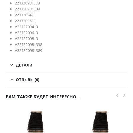
221320981338
221320981389
2213209413
2213209613
A2213209413
A2213209613
A2213209813
A221320981338
A221320981389
ДЕТАЛИ
ОТЗЫВЫ (0)
ВАМ ТАКЖЕ БУДЕТ ИНТЕРЕСНО…