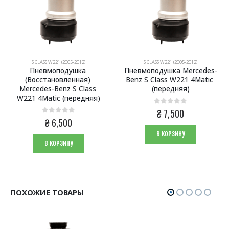
S CLASS W221 (2005-2012)
S CLASS W221 (2005-2012)
Пневмоподушка 
Пневмоподушка Mercedes-
(Восстановленная) 
Benz S Class W221 4Matic 
Mercedes-Benz S Class 
(передняя)
W221 4Matic (передняя)
0
из 5
₴
7,500
0
из 5
₴
6,500
В КОРЗИНУ
В КОРЗИНУ
ПОХОЖИЕ ТОВАРЫ