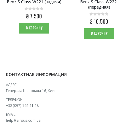
Benz S Class W221 (задняя)
Benz S Class W222 
(передняя)
0
из 5
₴
7,500
0
из 5
₴
10,500
В КОРЗИНУ
В КОРЗИНУ
КОНТАКТНАЯ ИНФОРМАЦИЯ
АДРЕС:
Генерала Шаповала 16, Киев
ТЕЛЕФОН:
+38 (097) 164 41 48
EMAIL:
help@airsus.com.ua