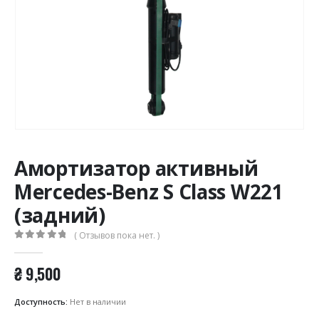
Амортизатор активный
Mercedes-Benz S Class W221
(задний)
( Отзывов пока нет. )
0
из 5
₴
9,500
Доступность:
Нет в наличии