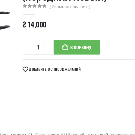
( Отзывов пока нет. )
0
из 5
₴
14,000
В КОРЗИНУ
ДОБАВИТЬ В СПИСОК ЖЕЛАНИЙ
nz, модели GL-Class, серии X166 нашей компанией является к