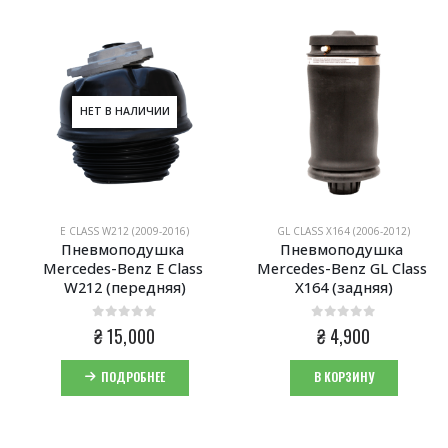
НЕТ В НАЛИЧИИ
E CLASS W212 (2009-2016)
GL CLASS X164 (2006-2012)
Пневмоподушка 
Пневмоподушка 
Mercedes-Benz E Class 
Mercedes-Benz GL Class 
W212 (передняя)
X164 (задняя)
0
из 5
0
из 5
ная
ая
₴
15,000
₴
4,900
00.
ПОДРОБНЕЕ
В КОРЗИНУ