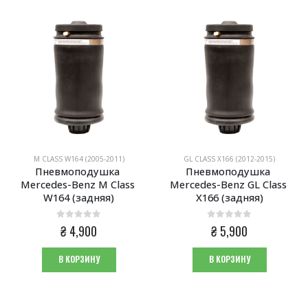
M CLASS W164 (2005-2011)
GL CLASS X166 (2012-2015)
Пневмоподушка 
Пневмоподушка 
Mercedes-Benz M Class 
Mercedes-Benz GL Class 
W164 (задняя)
X166 (задняя)
0
из 5
0
из 5
₴
4,900
₴
5,900
В КОРЗИНУ
В КОРЗИНУ