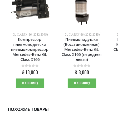
GL CLASS X166 (2012-2015)
GL CLASS X166 (2012-2015)
G
Компрессор 
Пневмоподушка 
пневмоподвески 
(Восстановленная) 
пневмокомпрессор 
Mercedes-Benz GL 
Cl
Mercedes-Benz GL 
Class X166 (передняя 
Class X166
левая)
0
из 5
0
из 5
₴
13,000
₴
8,000
В КОРЗИНУ
В КОРЗИНУ
ПОХОЖИЕ ТОВАРЫ