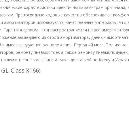
ехнические характеристики идентичны параметрам оригинала, 
дартам. Превосходные ходовые качества обеспечивают комфор
и амортизаторов используются качественные материалы, что 
. Гарантия сроком 1 год распространяется на все амортизатор
оложение вышедшего из строя амортизатора, данный амортизат
66 и имеет следующее расположение: Передний мост. Только на
заторов, ремонту пневмостоек а также ремонту пневмоподушек.
нашем интернет-магазине Airsus с доставкой по Киеву и Украин
GL-Class X166: