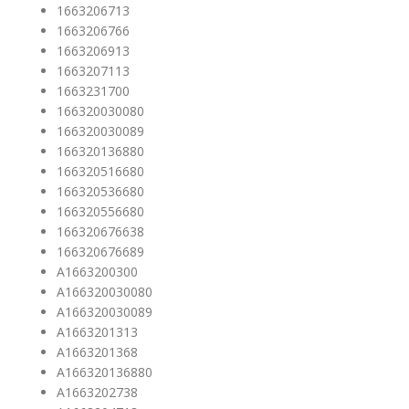
1663206713
1663206766
1663206913
1663207113
1663231700
166320030080
166320030089
166320136880
166320516680
166320536680
166320556680
166320676638
166320676689
A1663200300
A166320030080
A166320030089
A1663201313
A1663201368
A166320136880
A1663202738