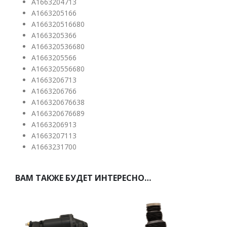
A1663204713
A1663205166
A166320516680
A1663205366
A166320536680
A1663205566
A166320556680
A1663206713
A1663206766
A166320676638
A166320676689
A1663206913
A1663207113
A1663231700
ВАМ ТАКЖЕ БУДЕТ ИНТЕРЕСНО…