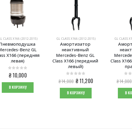
L CLASS X166 (2012-2015)
GL CLASS X166 (2012-2015)
GL CLASS X1
Пневмоподушка 
Амортизатор 
Аморт
Mercedes-Benz GL 
неактивный 
неак
ass X166 (передняя 
Mercedes-Benz GL 
Mercede
левая)
Class X166 (передний 
Class X16
левый)
пр
0
из 5
₴
10,000
0
из 5
0
из
Первоначальная
Текущая
₴
11,200
₴
14,000
₴
14,000
цена
цена:
В КОРЗИНУ
составляла
₴ 11,200.
В КОРЗИНУ
В К
₴ 14,000.