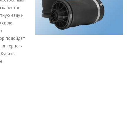
а качество
тную езду и
в свою
ы
ор подойдет
ш интернет-
 Купить
е.