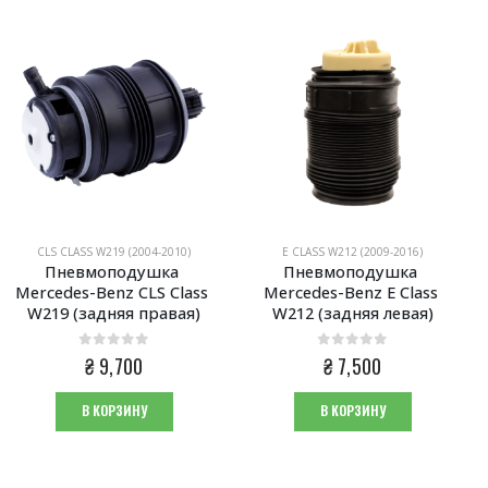
CLS CLASS W219 (2004-2010)
E CLASS W212 (2009-2016)
Пневмоподушка 
Пневмоподушка 
Mercedes-Benz CLS Class 
Mercedes-Benz E Class 
W219 (задняя правая)
W212 (задняя левая)
0
из 5
0
из 5
₴
9,700
₴
7,500
В КОРЗИНУ
В КОРЗИНУ