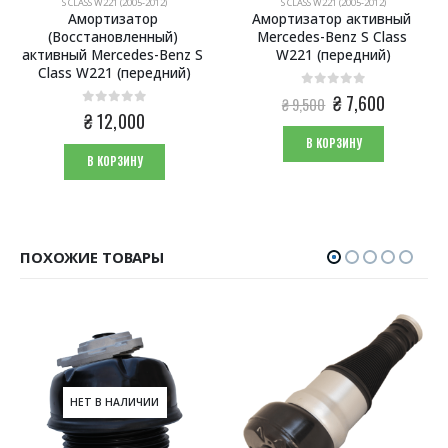
S CLASS W221 (2005-2012)
S CLASS W221 (2005-2012)
Амортизатор 
Амортизатор активный 
(Восстановленный) 
Mercedes-Benz S Class 
активный Mercedes-Benz S 
W221 (передний)
Class W221 (передний)
0
из 5
Первоначальная
Текущая
₴
7,600
₴
9,500
0
из 5
цена
цена:
₴
12,000
составляла
₴ 7,600.
В КОРЗИНУ
₴ 9,500.
В КОРЗИНУ
ПОХОЖИЕ ТОВАРЫ
НЕТ В НАЛИЧИИ