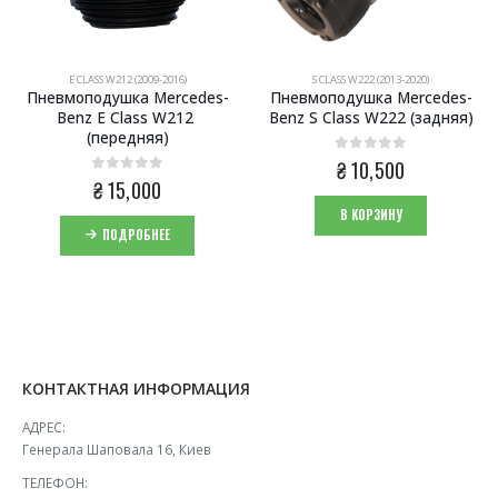
E CLASS W212 (2009-2016)
S CLASS W222 (2013-2020)
Пневмоподушка Mercedes-
Пневмоподушка Mercedes-
Benz E Class W212 
Benz S Class W222 (задняя)
(передняя)
0
из 5
₴
10,500
0
из 5
₴
15,000
В КОРЗИНУ
ПОДРОБНЕЕ
КОНТАКТНАЯ ИНФОРМАЦИЯ
АДРЕС:
Генерала Шаповала 16, Киев
ТЕЛЕФОН: