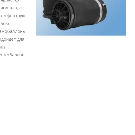
игинала, а
 комфортную
свою
невмобаллоны
одойдет для
sus
невмобаллон