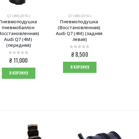
Q7 (4M) (2016-)
Q7 (4M) (2016-)
Пневмоподушка 
Пневмоподушка 
пневмобаллон 
(Восстановленная) 
Восстановленная) 
Audi Q7 (4M) (задняя 
Audi Q7 (4M) 
левая)
(передняя)
0
из 5
₴
8,500
0
из 5
₴
11,000
В КОРЗИНУ
В КОРЗИНУ