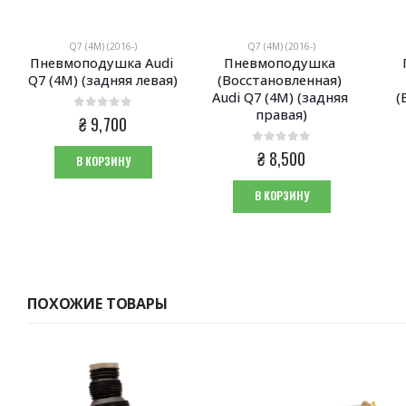
Q7 (4M) (2016-)
Q7 (4M) (2016-)
Пневмоподушка Audi 
Пневмоподушка 
Q7 (4M) (задняя левая)
(Восстановленная) 
Audi Q7 (4M) (задняя 
(
правая)
0
из 5
₴
9,700
0
из 5
₴
8,500
В КОРЗИНУ
В КОРЗИНУ
ПОХОЖИЕ ТОВАРЫ