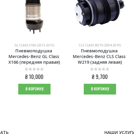
GL CLASS X166 (2012-2015)
CLS CLASS W219 (2004-2010)
Пневмоподушка 
Пневмоподушка 
Mercedes-Benz GL Class 
Mercedes-Benz CLS Class 
X166 (передняя правая)
W219 (задняя левая)
0
из 5
0
из 5
₴
10,000
₴
9,700
В КОРЗИНУ
В КОРЗИНУ
НАТЬ
НАШИ УСЛУГ