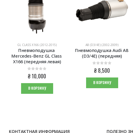
GL CLASS X166 (2012-2015)
A8 (D3/4E) (2002-2009)
Пневмоподушка 
Пневмоподушка Audi A8 
Mercedes-Benz GL Class 
(D3/4E) (передняя)
X166 (передняя левая)
0
из 5
₴
8,500
0
из 5
₴
10,000
В КОРЗИНУ
В КОРЗИНУ
КОНТАКТНАЯ ИНФОРМАЦИЯ
ПОЛЕЗНО З