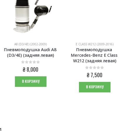
A8 (D3/4E) (2002-2009)
E CLASS W212 (2009-2016)
Пневмоподушка Audi A8 
Пневмоподушка 
(D3/4E) (задняя левая)
Mercedes-Benz E Class 
W212 (задняя левая)
0
из 5
₴
8,000
0
из 5
₴
7,500
В КОРЗИНУ
В КОРЗИНУ
И