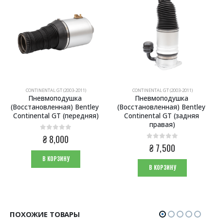
CONTINENTAL GT (2003-2011)
CONTINENTAL GT (2003-2011)
Пневмоподушка 
Пневмоподушка 
(Восстановленная) Bentley 
(Восстановленная) Bentley 
Continental GT (передняя)
Continental GT (задняя 
правая)
0
из 5
₴
8,000
0
из 5
₴
7,500
В КОРЗИНУ
В КОРЗИНУ
ПОХОЖИЕ ТОВАРЫ