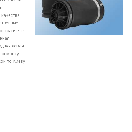
ы
 качества
ственные
ространяется
анная
адняя левая.
е ремонту
кой по Киеву