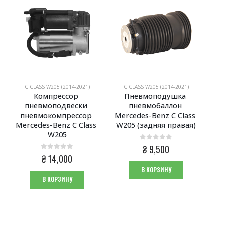
C CLASS W205 (2014-2021)
C CLASS W205 (2014-2021)
Компрессор 
Пневмоподушка 
пневмоподвески 
пневмобаллон 
пневмокомпрессор 
Mercedes-Benz С Class 
Mercedes-Benz C Class 
W205 (задняя правая)
W205
0
из 5
₴
9,500
0
из 5
₴
14,000
В КОРЗИНУ
В КОРЗИНУ