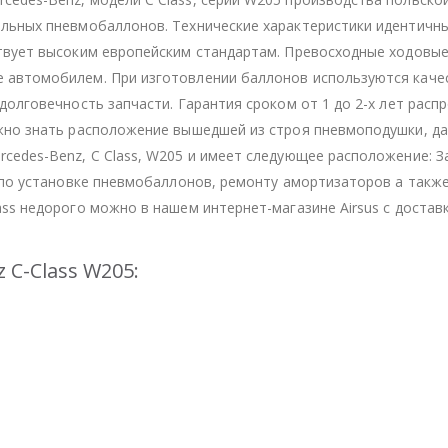
альных пневмобаллонов. Технические характеристики идентичн
твует высоким европейским стандартам. Превосходные ходовые
 автомобилем. При изготовлении баллонов используются каче
долговечность запчасти. Гарантия сроком от 1 до 2-х лет расп
ажно знать расположение вышедшей из строя пневмоподушки, д
edes-Benz, C Class, W205 и имеет следующее расположение: З
и по установке пневмобаллонов, ремонту амортизаторов а такж
ss недорого можно в нашем интернет-магазине Airsus с достав
C-Class W205: