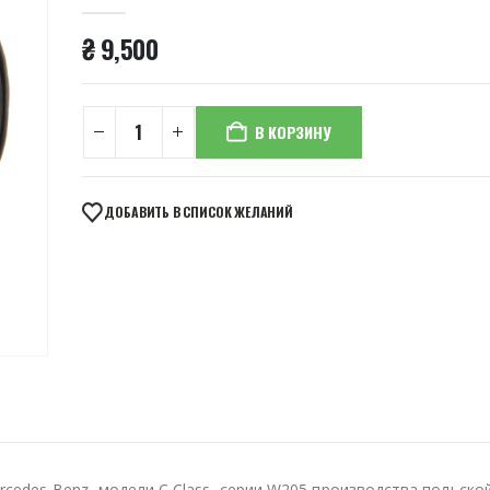
0
из 5
₴
9,500
В КОРЗИНУ
ДОБАВИТЬ В СПИСОК ЖЕЛАНИЙ
edes-Benz, модели C Class, серии W205 производства польско