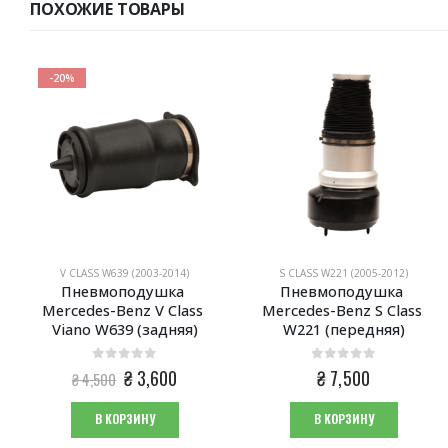
ПОХОЖИЕ ТОВАРЫ
-20%
V CLASS W639 (2003-2014)
S CLASS W221 (2005-2012)
Пневмоподушка 
Пневмоподушка 
Mercedes-Benz V Class 
Mercedes-Benz S Class 
Viano W639 (задняя)
W221 (передняя)
0
из 5
0
из 5
Первоначальная
Текущая
₴
3,600
₴
7,500
₴
4,500
цена
цена:
составляла
₴ 3,600.
В КОРЗИНУ
В КОРЗИНУ
₴ 4,500.