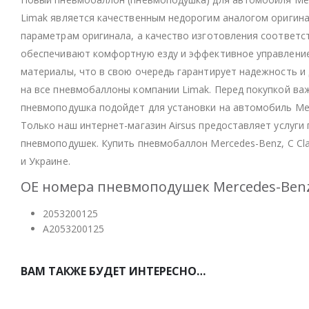
Limak является качественным недорогим аналогом оригин
параметрам оригинала, а качество изготовления соответс
обеспечивают комфортную езду и эффективное управление
материалы, что в свою очередь гарантирует надежность и 
на все пневмобаллоны компании Limak. Перед покупкой в
пневмоподушка подойдет для установки на автомобиль Merc
Только наш интернет-магазин Airsus предоставляет услуг
пневмоподушек. Купить пневмобаллон Mercedes-Benz, С Cla
и Украине.
OE номера пневмоподушек Mercedes-Benz 
2053200125
A2053200125
ВАМ ТАКЖЕ БУДЕТ ИНТЕРЕСНО…