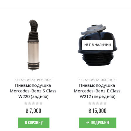
НЕТ В НАЛИЧИИ
S CLASS W220 (1998-2006)
E CLASS W212 (2009-2016)
Пневмоподушка 
Пневмоподушка 
Mercedes-Benz S Class 
Mercedes-Benz E Class 
W220 (задняя)
W212 (передняя)
0
из 5
0
из 5
₴
7,000
₴
15,000
В КОРЗИНУ
ПОДРОБНЕЕ