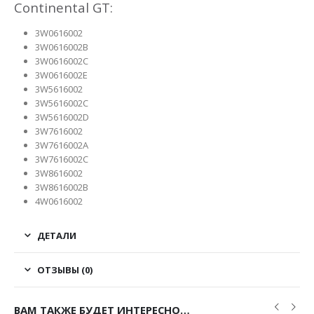
Continental GT:
3W0616002
3W0616002B
3W0616002C
3W0616002E
3W5616002
3W5616002C
3W5616002D
3W7616002
3W7616002A
3W7616002C
3W8616002
3W8616002B
4W0616002
ДЕТАЛИ
ОТЗЫВЫ (0)
ВАМ ТАКЖЕ БУДЕТ ИНТЕРЕСНО…