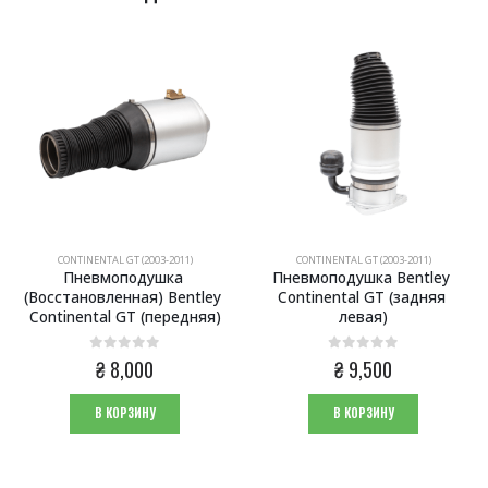
CONTINENTAL GT (2003-2011)
CONTINENTAL GT (2003-2011)
Пневмоподушка 
Пневмоподушка Bentley 
(Восстановленная) Bentley 
Continental GT (задняя 
Continental GT (передняя)
левая)
0
из 5
0
из 5
₴
8,000
₴
9,500
В КОРЗИНУ
В КОРЗИНУ