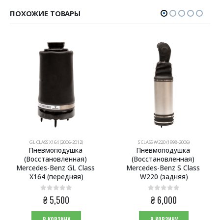
ПОХОЖИЕ ТОВАРЫ
GL CLASS X164 (2006-2012)
S CLASS W220 (1998-2006)
Пневмоподушка 
Пневмоподушка 
(Восстановленная) 
(Восстановленная) 
Mercedes-Benz GL Class 
Mercedes-Benz S Class 
X164 (передняя)
W220 (задняя)
0
из 5
0
из 5
₴
5,500
₴
6,000
В КОРЗИНУ
В КОРЗИНУ