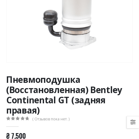
Пневмоподушка
(Восстановленная) Bentley
Continental GT (задняя
правая)
( Отзывов пока нет. )
0
из 5
₴
7,500