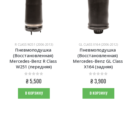
R CLASS W251 (2006-2013)
GL CLASS X164 (2006-2012)
Пневмоподушка 
Пневмоподушка 
(Восстановленная) 
(Восстановленная) 
Mercedes-Benz R Class 
Mercedes-Benz GL Class 
W251 (передняя)
X164 (задняя)
0
из 5
0
из 5
₴
5,500
₴
3,900
В КОРЗИНУ
В КОРЗИНУ