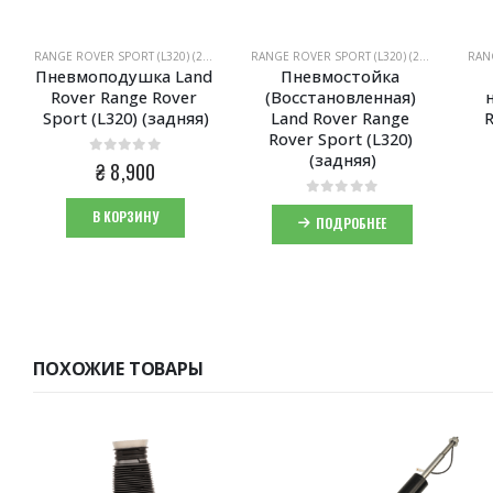
RANGE ROVER SPORT (L320) (2005-2013)
RANGE ROVER SPORT (L320) (2005-2013)
Пневмоподушка Land 
Пневмостойка 
Rover Range Rover 
(Восстановленная) 
Sport (L320) (задняя)
Land Rover Range 
R
Rover Sport (L320) 
(задняя)
0
из 5
₴
8,900
0
из 5
В КОРЗИНУ
ПОДРОБНЕЕ
ПОХОЖИЕ ТОВАРЫ