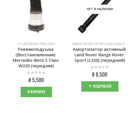
НЕТ В НАЛИЧИИ
S CLASS W220 (1998-2006)
RANGE ROVER SPORT (L320) (2005-2013)
Пневмоподушка 
Амортизатор активный 
(Восстановленная) 
Land Rover Range Rover 
Mercedes-Benz S Class 
Sport (L320) (передний)
W220 (передняя)
0
из 5
₴
8,500
0
из 5
₴
5,500
ПОДРОБНЕЕ
В КОРЗИНУ