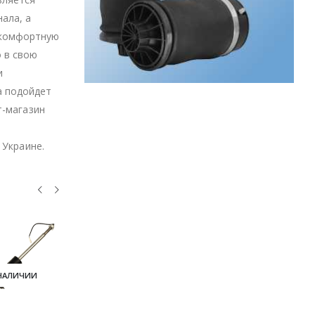
ала, а
 комфортную
 в свою
и
а подойдет
т-магазин
 Украине.
 НАЛИЧИИ
НЕТ В НАЛИЧИИ