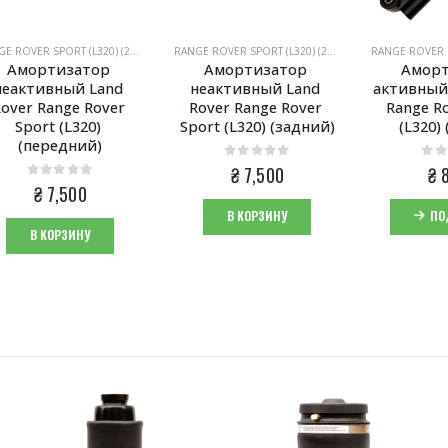
RANGE ROVER SPORT (L320) (2005-2013)
RANGE ROVER SPORT (L320) (2005-2013)
Амортизатор 
Амортизатор 
Аморт
неактивный Land 
неактивный Land 
активный 
over Range Rover 
Rover Range Rover 
Range Ro
Sport (L320) 
Sport (L320) (задний)
(L320)
(передний)
0
из 5
0
из
₴
7,500
₴
8
0
из 5
₴
7,500
В КОРЗИНУ
ПО
В КОРЗИНУ