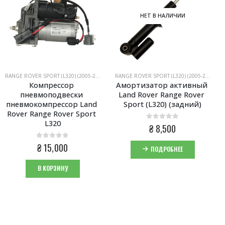
НЕТ В НАЛИЧИИ
RANGE ROVER SPORT (L320) (2005-2013)
RANGE ROVER SPORT (L320) (2005-2013)
Компрессор 
Амортизатор активный 
пневмоподвески 
Land Rover Range Rover 
пневмокомпрессор Land 
Sport (L320) (задний)
Rover Range Rover Sport 
L320
0
из 5
₴
8,500
0
из 5
₴
15,000
ПОДРОБНЕЕ
В КОРЗИНУ