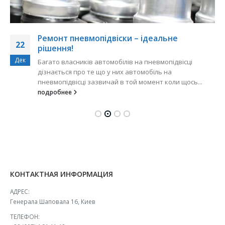
Ремонт пневмопідвіски – ідеальне
22
рішення!
Дек
Багато власників автомобілів на пневмопідвісці
дізнається про те що у них автомобіль на
пневмопідвісці зазвичай в той момент коли щось...
подробнее
КОНТАКТНАЯ ИНФОРМАЦИЯ
АДРЕС:
Генерала Шаповала 16, Киев
ТЕЛЕФОН: